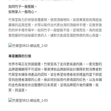
如同竹子一般堅毅，
如待家人一般用心。
竹葉堂致力於研發各種菓物，使用頂級物料，採用專業技術再經由
嚴格的品質控管，才得以製作出代表台灣的頂級伴手禮，在競爭激
烈的伴手禮市場中，如同竹子一般堅毅不拔，逆境而生，為的就是
要把最好的送給最珍貴的人，讓對方能感受滿腔熱懷的用心與愛。
專業團隊的引領
世界市場正在快速變遷，竹葉堂為了走向更長遠的路，一套完整的
品牌建構顯得不可或缺。華奧博岩品牌創研設計團隊針對消費者對
竹葉堂本鋪各項產品的認知，並在希望收禮者收到禮盒的當下即感
受到送禮者滿懷的心意，故此特別採用代表情感的紅色，以及本鋪
的金色兩者結合出整體的日系質感，呈現品牌提升後的優雅、氣
質、與溫度。