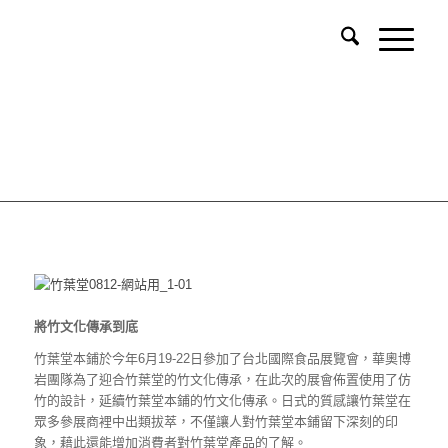
將竹文化傳承到底
竹葉堂本鋪於今年6月19-22日參加了台北國際食品展覽會，華奧博
岩團隊為了迎合竹葉堂的竹文化傳承，在此次的展會佈置使用了仿
竹的設計，延續竹葉堂本鋪的竹文化傳承。日式的質感讓竹葉堂在
眾多參展商裡中出類拔萃，不僅讓人對竹葉堂本鋪留下深刻的印
象，藉此還能增加消費者對竹葉堂產品的了解。