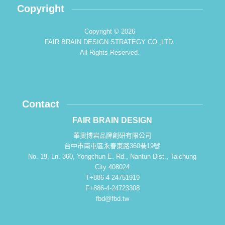
Copyright
Copyright © 2026
FAIR BRAIN DESIGN STRATEGY CO.,LTD.
All Rights Reserved.
Contact
FAIR BRAIN DESIGN
華奧博岩品牌創研有限公司
台中市南屯區永春東路360巷19號
No. 19, Ln. 360, Yongchun E. Rd., Nantun Dist., Taichung
City 408024
T+886-4-24751919
F+886-4-24723308
fbd@fbd.tw