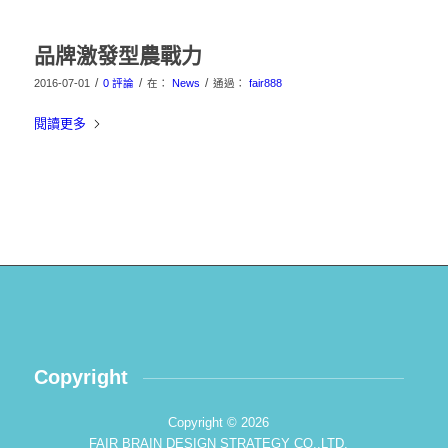
品牌激發型農戰力
/
/
/
2016-07-01
0 評論
在：
News
通過：
fair888
閱讀更多
Copyright
Copyright © 2026
FAIR BRAIN DESIGN STRATEGY CO.,LTD.