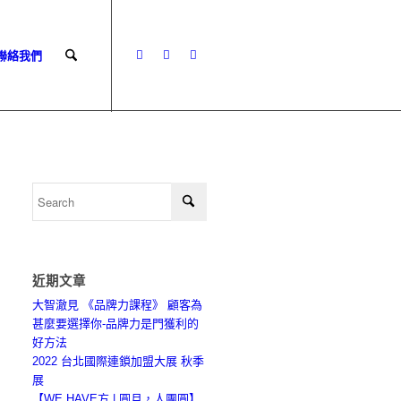
 聯絡我們
近期文章
大智澈見 《品牌力課程》 顧客為
甚麼要選擇你-品牌力是門獲利的
好方法
2022 台北國際連鎖加盟大展 秋季
展
【WE HAVE方 | 圓月，人團圓】