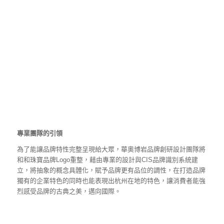
專業團隊的引領
為了能讓品牌特性完整呈現給大眾，華奧博岩品牌創研設計團隊將
和和珠寶品牌Logo重整，藉由專業的設計與CIS品牌識別系統建
立，將抽象的概念具體化，賦予品牌更有品位的調性，在打造品牌
獨有的企業特色的同時也能表現出杭州在地的特色，讓消費者能強
烈感受品牌的古典之美，邁向國際。