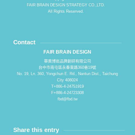
FAIR BRAIN DESIGN STRATEGY CO.,LTD.
All Rights Reserved.
Contact
FAIR BRAIN DESIGN
華奧博岩品牌創研有限公司
台中市南屯區永春東路360巷19號
No. 19, Ln. 360, Yongchun E. Rd., Nantun Dist., Taichung
City 408024
T+886-4-24751919
F+886-4-24723308
fbd@fbd.tw
Share this entry