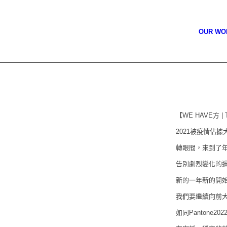
OUR W
【WE HAVE方 | T
2021被疫情佔據
轉眼間，來到了
告別劇烈變化的
新的一年新的開
我們要繼續向前
如同Pantone20