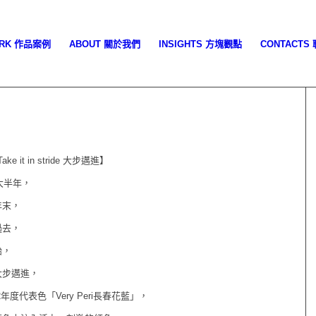
ORK 作品案例
ABOUT 關於我們
INSIGHTS 方塊觀點
CONTACTS
ake it in stride 大步邁進】
大半年，
年末，
過去，
始，
大步邁進，
22年度代表色「Very Peri長春花藍」，