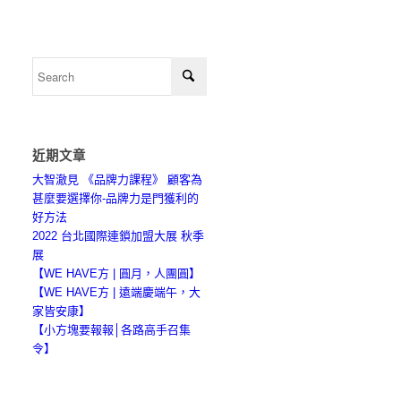
近期文章
大智澈見 《品牌力課程》 顧客為
甚麼要選擇你-品牌力是門獲利的
好方法
2022 台北國際連鎖加盟大展 秋季
展
【WE HAVE方 | 圓月，人團圓】
【WE HAVE方 | 遠端慶端午，大
家皆安康】
【小方塊要報報│各路高手召集
令】