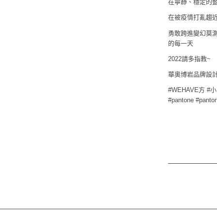
在寧靜、穩定的
在被疫情打亂趨
勇敢跨進變幻莫
的每一天
2022請多指教~
華奧博岩品牌設計祝大
#WEHAVE方 #小
#pantone #panto