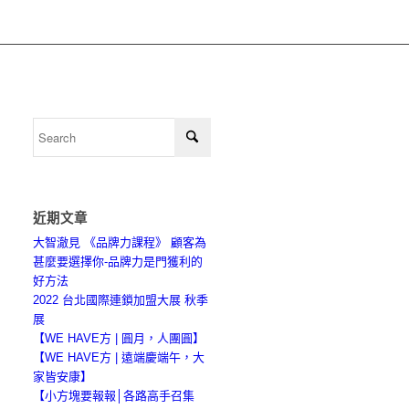
近期文章
大智澈見 《品牌力課程》 顧客為
甚麼要選擇你-品牌力是門獲利的
好方法
2022 台北國際連鎖加盟大展 秋季
展
【WE HAVE方 | 圓月，人團圓】
【WE HAVE方 | 遠端慶端午，大
家皆安康】
【小方塊要報報│各路高手召集