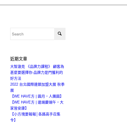
近期文章
大智澈見 《品牌力課程》 顧客為
甚麼要選擇你-品牌力是門獲利的
好方法
2022 台北國際連鎖加盟大展 秋季
展
【WE HAVE方 | 圓月，人團圓】
【WE HAVE方 | 遠端慶端午，大
家皆安康】
【小方塊要報報│各路高手召集
令】