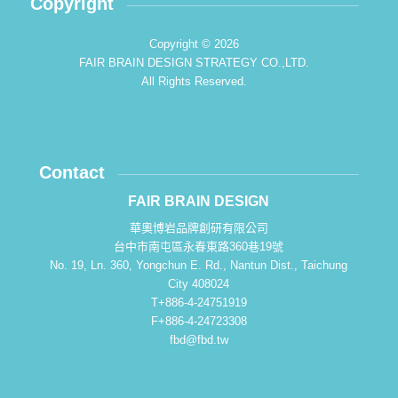
Copyright
Copyright © 2026
FAIR BRAIN DESIGN STRATEGY CO.,LTD.
All Rights Reserved.
Contact
FAIR BRAIN DESIGN
華奧博岩品牌創研有限公司
台中市南屯區永春東路360巷19號
No. 19, Ln. 360, Yongchun E. Rd., Nantun Dist., Taichung
City 408024
T+886-4-24751919
F+886-4-24723308
fbd@fbd.tw