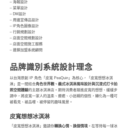
– 海報設計
– 菜單設計
– DM設計
– 周邊宣傳品設計
– IP角色圖像設計
– 行銷規劃設計
– 店面空間規劃設計
– 店面空間施工服務
– 連鎖加盟系統顧問
品牌識別系統
設計理念
以台灣原創 IP 角色「皮寬 PeaQuin」為核心，「皮寬想想冰淇
淋」是一間結合
角色世界觀、義式冰淇淋風味設計與沉浸式打卡拍
照空間體驗
的主題冰淇淋店。期待消費者踏進皮寬的想想、緩緩步
調中，將皮寬一家人的溫柔、療癒、小迷糊的個性，轉化為一種可
被看見、被品嚐、被停留的趣味風景。
皮寬想想冰淇淋
「皮寬想想冰淇淋」邀請你
轉換心情、換個情境
。在等待每一球冰