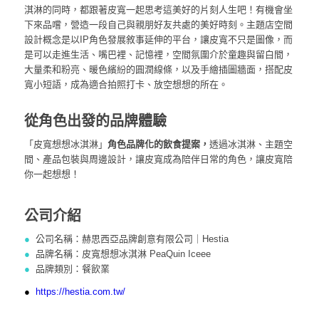
淇淋的同時，都跟著皮寬一起思考這美好的片刻人生吧！有機會坐
下來品嚐，營造一段自己與親朋好友共處的美好時刻。主題店空間
設計概念是以IP角色發展敘事延伸的平台，讓皮寬不只是圖像，而
是可以走進生活、嘴巴裡、記憶裡，空間氛圍介於童趣與留白間，
大量柔和粉亮、暖色繽紛的圓潤線條，以及手繪插圖牆面，搭配皮
寬小短語，成為適合拍照打卡、放空想想的所在。
從角色出發的品牌體驗
「皮寬想想冰淇淋」
角色品牌化的飲食提案，
透過冰淇淋、主題空
間、產品包裝與周邊設計，讓皮寬成為陪伴日常的角色，讓皮寬陪
你一起想想！
公司介紹
●
公司名稱：赫思西亞品牌創意有限公司｜Hestia
●
品牌名稱：皮寬想想冰淇淋 PeaQuin Iceee
●
品牌類別：餐飲業
●
https://hestia.com.tw/