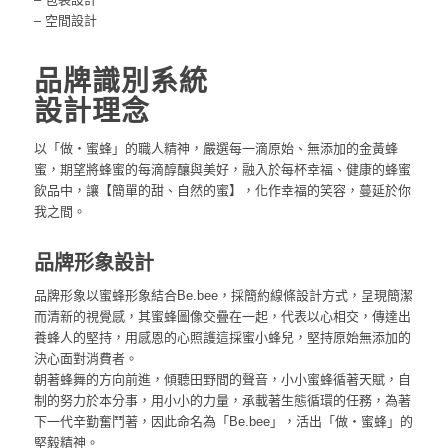
– 空間設計
品牌識別系統
設計理念
以「做‧蜜蜂」的職人精神，嚴選每一滴原始、無添加的金黃蜂
蜜，期望將蜂蜜的每滴醇釀與美好，融入於每杯幸福、健康的蜂蜜
飲品中，讓【簡單的甜、自然的蜜】，化作幸福的笑容，蔓延於你
我之間。
品牌形象設計
品牌形象以蜜蜂形象結合Be.bee，採簡約線條設計方式，呈現簡潔
而清新的視覺感，其蜜蜂圖像交疊在一起，代表以心相交，傳達出
養蜂人的堅持，用感恩的心照護這採蜜小蜂兒，堅持原始無添加的
決心面對消費者。
朝著蜂舞的方向前進，傾聽田野間的聲音，小小蜜蜂循著天賦，自
制的努力於本分事，用小小的力量，承載著生態循環的任務，為著
下一代辛勤奮鬥著，因此命名為「Be.bee」，活出「做‧蜜蜂」的
堅毅精神。