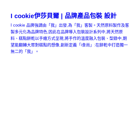
I cookie伊莎貝爾 | 品牌產品包裝 設計
I cookie 品牌強調由「我」出發,為「我」客製。天然原料製作及客
製多元化為品牌特色,因此在品牌導入包裝設計系列中,將天然原
料、糕點餅乾以手繪方式呈現,將手作的溫度融入包裝、型錄中,期
望能翻轉大眾對糕點的想像,創新定義「i食尚」:在餅乾中打造獨一
無二的「我」。