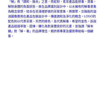
「解」有「調和、融合」之意，而蛇粉、茗茶產品能排毒、清毒，
解除身體的負面狀態，故在品牌識別設計中，以水擁有的解毒意象
為概念發想，結合在茶湯裡舒張的茶葉意象，將匯聚、交融般的漩
渦圖像應用在產品包裝設計中，傳達調和及淨化的概念。LOGO的
配色則以代表茶葉、天然的綠色，及代表解毒、希望的金色，訴說
產品經過萃取、提煉，轉化為對身體良好的元素，並強調「解本
舖」對「解‧毒」的品牌理念，期許將專業及優質帶給每一個顧
客。