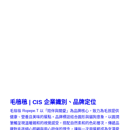
毛毰毰 | CIS 企業識別、品牌定位
毛毰毰 Ropepe.T 以「陪伴與關愛」為品牌核心，致力為毛孩提供
健康、營養且美味的餐點。品牌標誌結合圓形與貓狗意象，以圓潤
筆觸呈現溫暖親和的視覺感受，搭配自然柔和的色彩層次，傳遞品
牌對毛孩細心照顧與用心陪伴的理念，讓每一次用餐都成為充滿愛