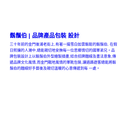
鬍鬚伯 | 品牌產品包裝 設計
三十年前的金門後浦老街上,有著一撮雪白如雲鬍鬆的鬍鬚伯, 在假
日熙攘的人潮中,總能親切地安撫每一位思鄉情切的國軍弟兄。品
牌包裝設計上以鬍鬚伯外型繪製插畫,結合招牌麵線及書法意象,傳
遞品牌文化風情,而金門戰地風情的軍靴包裝,讓過路遊客總能將鬍
鬚伯的麵線好手藝後及親切溫暖的心意傳遞到每 一處。