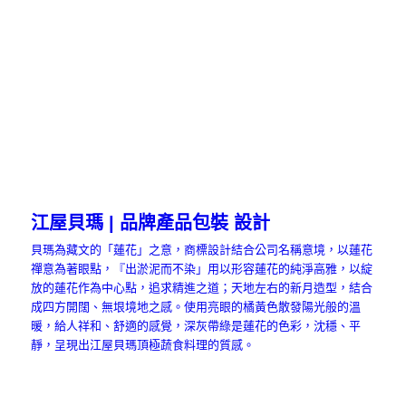
江屋貝瑪 | 品牌產品包裝 設計
貝瑪為藏文的「蓮花」之意，商標設計結合公司名稱意境，以蓮花
禪意為著眼點，『出淤泥而不染」用以形容蓮花的純淨高雅，以綻
放的蓮花作為中心點，追求精進之道；天地左右的新月造型，結合
成四方開闊、無垠境地之感。使用亮眼的橘黃色散發陽光般的溫
暖，給人祥和、舒適的感覺，深灰帶綠是蓮花的色彩，沈穩、平
靜，呈現出江屋貝瑪頂極蔬食料理的質感。