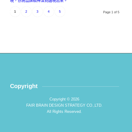
現，亦將品牌精神深刻體現出來。
1
2
3
4
5
Page 1 of 5
Copyright
Copyright © 2026
FAIR BRAIN DESIGN STRATEGY CO.,LTD.
All Rights Reserved.