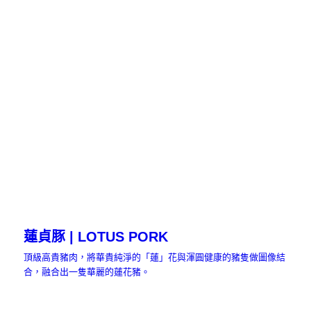
蓮貞豚 | LOTUS PORK
頂級高貴豬肉，將華貴純淨的「蓮」花與渾圓健康的豬隻做圖像結
合，融合出一隻華麗的蓮花豬。