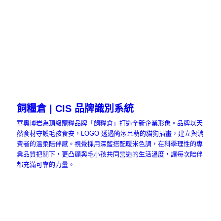
飼糧倉 | CIS 品牌識別系統
華奧博岩為頂級寵糧品牌「飼糧倉」打造全新企業形象。品牌以天
然食材守護毛孩食安，LOGO 透過簡潔呆萌的貓狗插畫，建立與消
費者的溫柔陪伴感。視覺採用深藍搭配暖米色調，在科學理性的專
業品質把關下，更凸顯與毛小孩共同營造的生活溫度，讓每次陪伴
都充滿可靠的力量。