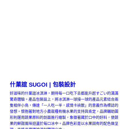
什菓誼 SUGOI | 包裝設計
好滋味的什菓誼冰淇淋，期待每一口吃下去都能升起すごい的滿滿
驚奇體驗。產品包裝設上，將冰淇淋一球接一球的產品元素結合兩
隻相伴小鳥，傳達「一人吃一半，感情卡袂散」的意義作為標誌的
發想。懷抱著對地方小農栽種有機水果的支持與肯定，品牌輔助圖
形則運用蔬果原料的剖面進行繪製，象徵著藏於口中的好料，使蔬
果的鮮甜風味迴盪於每口冰中。品牌色彩是以水果固有的配色做呈