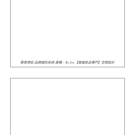
華奧博岩 品牌識別系統 建構 – Be.bee【蜂蜜飲品專門】空間設計