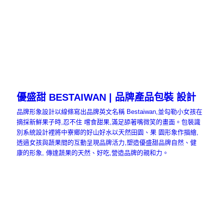
優盛甜 BESTAIWAN | 品牌產品包裝 設計
品牌形象設計以線條寫出品牌英文名稱 Bestaiwan,並勾勒小女孩在
摘採新鮮果子時,忍不住 嚐食甜果,滿足舔著嘴微笑的畫面。包裝識
別系統設計裡將中寮鄉的好山好水以天然田園、果 園形象作描繪,
透過女孩與蔬果間的互動呈現品牌活力,塑造優盛甜品牌自然、健
康的形象, 傳達蔬果的天然、好吃,營造品牌的親和力。