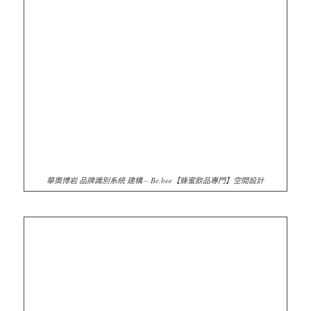
華奧博岩 品牌識別系統 建構 – Be.bee【蜂蜜飲品專門】空間設計