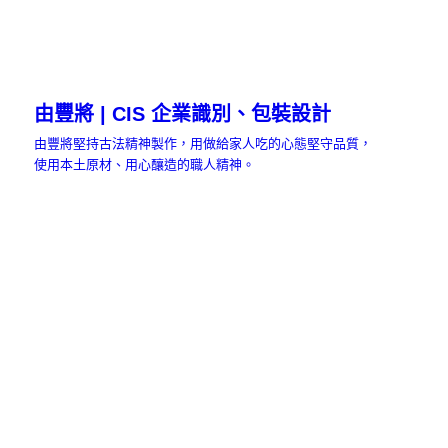
由豐將 | CIS 企業識別、包裝設計
由豐將堅持古法精神製作，用做給家人吃的心態堅守品質，
使用本土原材、用心釀造的職人精神。