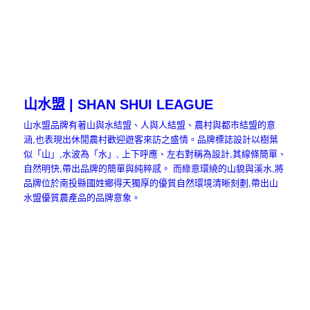
山水盟 | SHAN SHUI LEAGUE
山水盟品牌有著山與水結盟、人與人結盟、農村與都市結盟的意
涵,也表現出休閒農村歡迎遊客來訪之盛情。品牌標誌設計以樹葉
似「山」,水波為「水」, 上下呼應、左右對稱為設計,其線條簡單、
自然明快,帶出品牌的簡單與純粹感。 而綠意環繞的山貌與溪水,將
品牌位於南投縣國姓鄉得天獨厚的優質自然環境清晰刻劃,帶出山
水盟優質農產品的品牌意象。