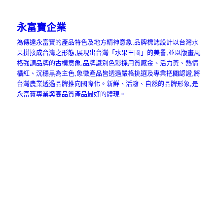
永富寶企業
為傳達永富寶的產品特色及地方精神意象,品牌標誌設計以台灣水
果拼接成台灣之形態,展現出台灣「水果王國」的美譽,並以版畫風
格強調品牌的古樸意象,品牌識別色彩採用質感金、活力黃、熱情
橘紅、沉穩黑為主色,象徵產品皆透過嚴格挑選及專業把關認證,將
台灣農業透過品牌推向國際化。新鮮、活潑、自然的品牌形象,是
永富寶專業與高品質產品最好的體現。