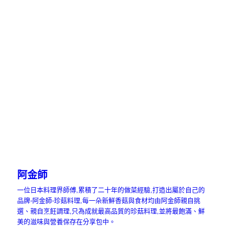
阿金師
一位日本料理界師傅,累積了二十年的做菜經驗,打造出屬於自己的
品牌-阿金師-珍菇料理,每一朵新鮮香菇與食材均由阿金師親自挑
選、親自烹飪調理,只為成就最高品質的珍菇料理,並將最飽滿、鮮
美的滋味與營養保存在分享包中。