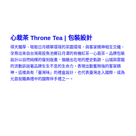
心栽茶 Throne Tea | 包裝設計
得天獨厚、吸取日月精華環境的茶園環境，與客家精神相互交織，
孕育出來自台灣南投魚池鄉日月潭的有機紅茶－心栽茶。品牌包裝
設計以自然純樸的復刻版畫，描繪出在地的歷史軌跡，山城與雲龍
的流動訴說著品牌生生不息的生命力，表現出勤奮剛強的客家精
神。這樣具有「臺灣味」的禮盒設計，也代表臺灣走入國際，成為
元首就職典禮中的國際伴手禮之一。