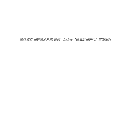
華奧博岩 品牌識別系統 建構 – Be.bee【蜂蜜飲品專門】空間設計