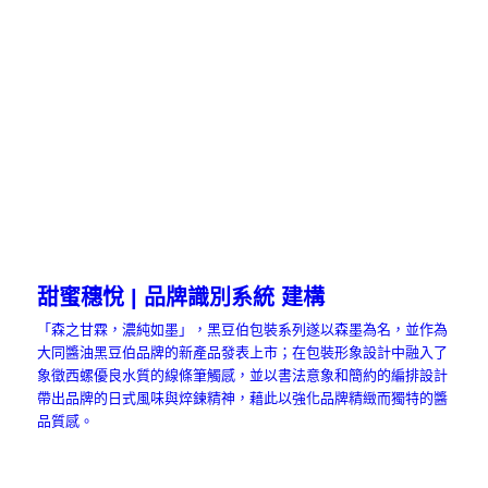
甜蜜穗悅 | 品牌識別系統 建構
「森之甘霖，濃純如墨」，黑豆伯包裝系列遂以森墨為名，並作為
大同醬油黑豆伯品牌的新產品發表上市；在包裝形象設計中融入了
象徵西螺優良水質的線條筆觸感，並以書法意象和簡約的編排設計
帶出品牌的日式風味與焠鍊精神，藉此以強化品牌精緻而獨特的醬
品質感。