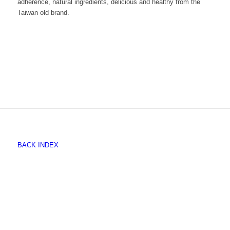
adherence, natural ingredients, delicious and healthy from the
Taiwan old brand.
BACK INDEX