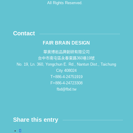
All Rights Reserved.
Contact
FAIR BRAIN DESIGN
華奧博岩品牌創研有限公司
台中市南屯區永春東路360巷19號
No. 19, Ln. 360, Yongchun E. Rd., Nantun Dist., Taichung
City 408024
T+886-4-24751919
F+886-4-24723308
fbd@fbd.tw
Share this entry