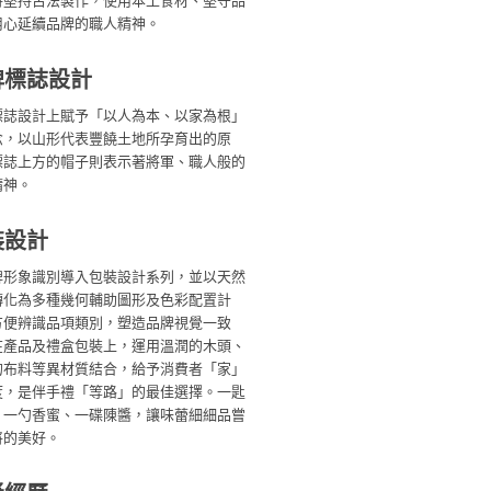
將堅持古法製作，使用本土食材、堅守品
用心延續品牌的職人精神。
牌標誌設計
標誌設計上賦予「以人為本、以家為根」
念，以山形代表豐饒土地所孕育出的原
標誌上方的帽子則表示著將軍、職人般的
精神。
裝設計
牌形象識別導入包裝設計系列，並以天然
轉化為多種幾何輔助圖形及色彩配置計
方便辨識品項類別，塑造品牌視覺一致
在產品及禮盒包裝上，運用溫潤的木頭、
的布料等異材質結合，給予消費者「家」
度，是伴手禮「等路」的最佳選擇。一匙
、一勺香蜜、一碟陳醬，讓味蕾細細品嘗
將的美好。