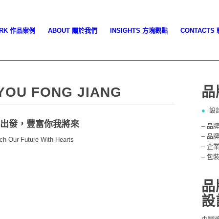
ORK 作品案例
ABOUT 關於我們
INSIGHTS 方塊觀點
CONTACTS
YOU FONG JIANG
品
●
設
心出發，豐富你我將來
– 品
– 品
ch Our Future With Hearts
– 企
品牌識別系統
– 包
品
設