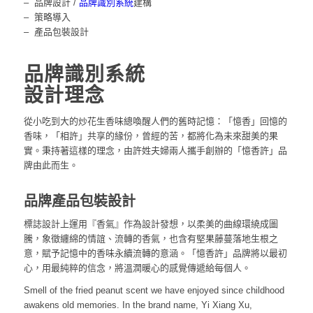
– 品牌設計 /
品牌識別系統
建構
– 策略導入
– 產品包裝設計
品牌識別系統
設計理念
從小吃到大的炒花生香味總喚醒人們的舊時記憶：「憶香」回憶的
香味，「相許」共享的緣份，曾經的苦，都將化為未來甜美的果
實。秉持著這樣的理念，由許姓夫婦兩人攜手創辦的「憶香許」品
牌由此而生。
品牌產品包裝設計
標誌設計上運用『香氣』作為設計發想，以柔美的曲線環繞成圖
騰，象徵纏綿的情誼、流轉的香氣，也含有堅果藤蔓落地生根之
意，賦予記憶中的香味永續流轉的意涵。「憶香許」品牌將以最初
心，用最純粹的信念，將溫潤暖心的感覺傳遞給每個人。
Smell of the fried peanut scent we have enjoyed since childhood
awakens old memories. In the brand name, Yi Xiang Xu,