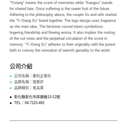
“Yixiang” means the scent of memories while “Xiangxu” stands
for shared fate. Once suffering is the sweet fruit of the future.
Adhering to the philosophy above, the couple Xu and wife started
the “Yi Xiang Xu” brand together. The logo design uses fragrance
as the main idea. The feminine curved totem symbolizes
lingering friendship and flowing aroma. It also implies the rooting
of the nut vines and the perpetual circulation of the scent in
memory. “Yi Xiang Xu” adheres to their originality with the purest
faith to convey the sensation of warmth geniality to the world.
公司介紹
●
公司名稱：東利企業社
●
品牌名稱：憶香許
●
品牌類別：食品業
● 彰化縣彰化市岸頭巷13-12號
● TEL：04-7115-491