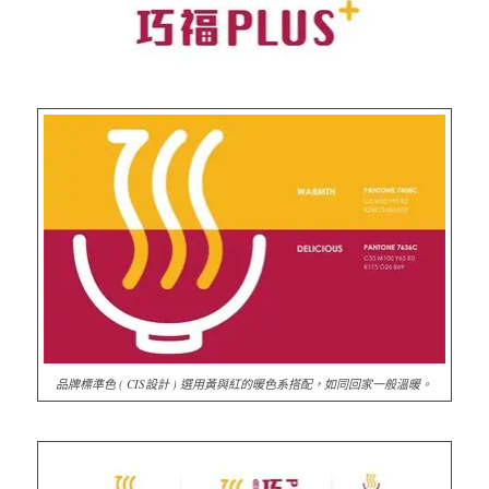
品牌標準色 ( CIS設計 ) 選用黃與紅的暖色系搭配，如同回家一般溫暖。