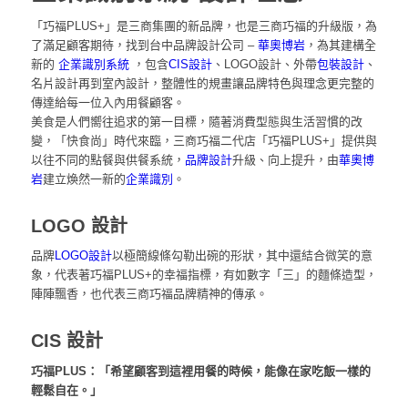
「巧福PLUS+」是三商集團的新品牌，也是三商巧福的升級版，為
了滿足顧客期待，找到
台中品牌設計公司 –
華奧博岩
，為其建構全
新的
企業識別系統
，包含
CIS設計
、LOGO設計、外帶
包裝設計
、
名片設計再到室內設計
，整體性的規畫讓品牌特色與理念更完整的
傳達給每一位入內用餐顧客。
美食是人們嚮往追求的第一目標，隨著消費型態與生活習慣的改
變，「快食尚」時代來臨，三商巧福二代店「巧福PLUS+」提供與
以往不同的點餐與供餐系統，
品牌設計
升級、向上提升，由
華奧博
岩
建立煥然一新的
企業識別
。
LOGO 設計
品牌
LOGO設計
以極簡線條勾勒出碗的形狀，其中還結合微笑的意
象，代表著巧福PLUS+的幸福指標，有如數字「三」的麵條造型，
陣陣飄香，也代表三商巧福品牌精神的傳承。
CIS 設計
品牌識別系統
巧福PLUS：「希望顧客到這裡用餐的時候，能像在家吃飯一樣的
輕鬆自在。」