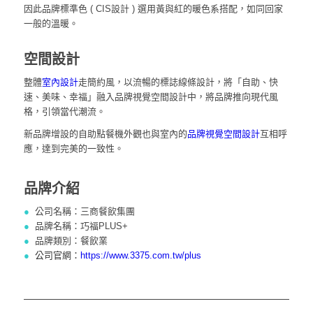
因此品牌標準色 ( CIS設計 ) 選用黃與紅的暖色系搭配，如同回家
一般的溫暖。
空間設計
整體
室內設計
走簡約風，以流暢的標誌線條設計，將「自助、快
速、美味、幸福」融入品牌視覺空間設計中，將品牌推向現代風
格，引領當代潮流。
新品牌增設的自助點餐機外觀也與室內的
品牌視覺空間設計
互相呼
應，達到完美的一致性。
品牌介紹
●
公司名稱：三商餐飲集團
●
品牌名稱：巧福PLUS+
●
品牌類別：餐飲業
●
公司官網：
https://www.3375.com.tw/plus