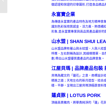
設計
徵認證和保證的印章圖形,打造食品精品
永富寶企業
為傳達永富寶的產品特色及地方精神意象
識別色彩採用質感金、活力黃、熱情橘紅
形象,是永富寶專業與高品質產品最好的
山水盟 | SHAN SHUI LE
山水盟品牌有著山與水結盟、人與人結盟
呼應、左右對稱為設計,其線條簡單、自
劃,帶出山水盟優質農產品的品牌意象。
江屋貝瑪 | 品牌產品包裝 
貝瑪為藏文的「蓮花」之意，商標設計
精進之道；天地左右的新月造型，結合
穩、平靜，呈現出江屋貝瑪頂極蔬食料
蓮貞豚 | LOTUS PORK
頂級高貴豬肉，將華貴純淨的「蓮」花