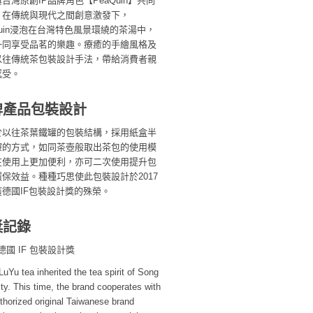
台灣原創IP品牌角色【PeaQuin】共同
，在傳統與現代之間創意激發下，
Quin浸泡在台灣特色風景環繞的茶湯中，
一同享受品茗的樂趣。療癒的手繪風格及
以往傳統茶包裝設計手法，帶給消費者親
感受。
牌產品包裝設計
於以往茶葉鐵罐的包裝結構，採用紙盒半
屜的方式，如同茶壺般取出茶包的使用模
在使用上更加便利，亦可二次使用提升包
保效益。種種巧思使此包裝設計於2017
獲德國IF包裝設計獎的殊榮。
獎記錄
 德國 IF 包裝設計獎
uYu tea inherited the tea spirit of Song
y. This time, the brand cooperates with
thorized original Taiwanese brand