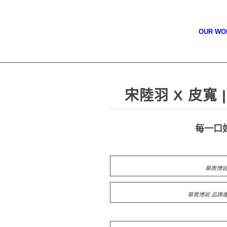
OUR W
宋陸羽 X 皮寬 |
每一口
華奧博岩
華奧博岩 品牌產