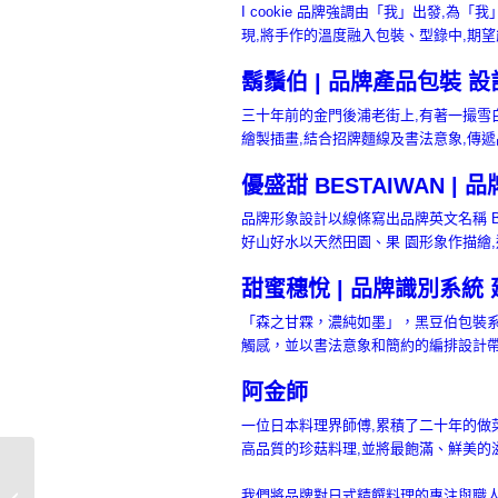
I cookie 品牌強調由「我」出發
現,將手作的溫度融入包裝、型錄中,期
鬍鬚伯 | 品牌產品包裝 設
三十年前的金門後浦老街上,有著一撮雪
繪製插畫,結合招牌麵線及書法意象,傳
優盛甜 BESTAIWAN |
品牌形象設計以線條寫出品牌英文名稱 B
好山好水以天然田園、果 園形象作描繪
甜蜜穗悅 | 品牌識別系統 
「森之甘霖，濃純如墨」，黑豆伯包裝
觸感，並以書法意象和簡約的編排設計
阿金師
一位日本料理界師傅,累積了二十年的做
高品質的珍菇料理,並將最飽滿、鮮美的
郭元益 | 品牌產品包裝
我們將品牌對日式精饌料理的專注與職人