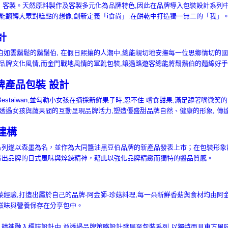
,為「我」客製。天然原料製作及客製多元化為品牌特色,因此在品牌導入包裝設計系
望能翻轉大眾對糕點的想像,創新定義「i食尚」:在餅乾中打造獨一無二的「我」
計
白如雲鬍鬆的鬍鬚伯, 在假日熙攘的人潮中,總能親切地安撫每一位思鄉情切的
遞品牌文化風情,而金門戰地風情的軍靴包裝,讓過路遊客總能將鬍鬚伯的麵線好
 品牌產品包裝 設計
estaiwan,並勾勒小女孩在摘採新鮮果子時,忍不住 嚐食甜果,滿足舔著嘴微
,透過女孩與蔬果間的互動呈現品牌活力,塑造優盛甜品牌自然、健康的形象, 傳
建構
系列遂以森墨為名，並作為大同醬油黑豆伯品牌的新產品發表上市；在包裝形象
帶出品牌的日式風味與焠鍊精神，藉此以強化品牌精緻而獨特的醬品質感。
菜經驗,打造出屬於自己的品牌-阿金師-珍菇料理,每一朵新鮮香菇與食材均由阿
滋味與營養保存在分享包中。
精神融入標誌設計中,並透過品牌策略設計發展至包裝系列,以獨特而具東方風