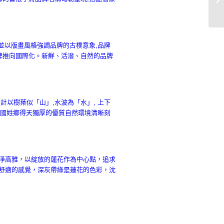
並以版畫風格強調品牌的古樸意象,品牌
牌推向國際化。新鮮、活潑、自然的品牌
以樹葉似「山」,水波為「水」, 上下
縣國姓鄉得天獨厚的優質自然環境清晰刻
淨高雅，以綻放的蓮花作為中心點，追求
舒適的感覺，深灰帶綠是蓮花的色彩，沈