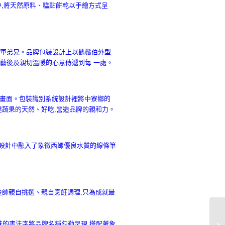
列中,將天然原料、糕點餅乾以手繪方式呈
。
國軍弟兄。品牌包裝設計上以鬍鬚伯外型
手藝後及親切溫暖的心意傳遞到每 一處。
笑的畫面。包裝識別系統設計裡將中寮鄉的
達蔬果的天然、好吃,營造品牌的親和力。
設計中融入了象徵西螺優良水質的線條筆
金師親自挑選、親自烹飪調理,只為成就最
味的書法字將品牌名稱勾勒呈現,搭配著象