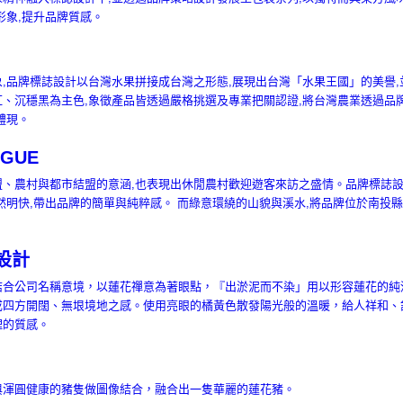
形象,提升品牌質感。
,品牌標誌設計以台灣水果拼接成台灣之形態,展現出台灣「水果王國」的美譽,
、沉穩黑為主色,象徵產品皆透過嚴格挑選及專業把關認證,將台灣農業透過品
體現。
AGUE
、農村與都市結盟的意涵,也表現出休閒農村歡迎遊客來訪之盛情。品牌標誌設計
然明快,帶出品牌的簡單與純粹感。 而綠意環繞的山貌與溪水,將品牌位於南投
設計
結合公司名稱意境，以蓮花禪意為著眼點，『出淤泥而不染」用以形容蓮花的純
成四方開闊、無垠境地之感。使用亮眼的橘黃色散發陽光般的溫暖，給人祥和、
理的質感。
與渾圓健康的豬隻做圖像結合，融合出一隻華麗的蓮花豬。