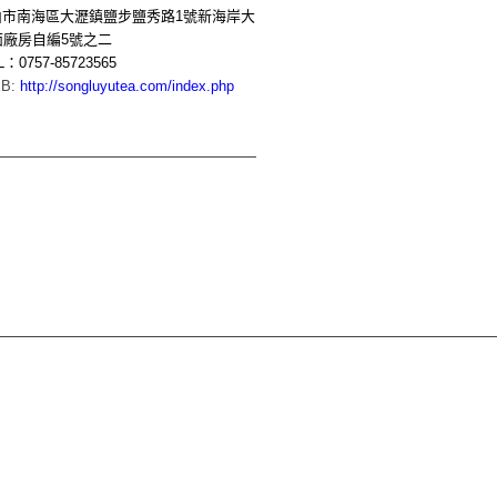
佛山市南海區大瀝鎮鹽步鹽秀路1號新海岸大
面廠房自編5號之二
L：0757-85723565
B:
http://songluyutea.com/index.php