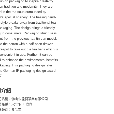
n on packaging to inspire creativity
n tradition and modernity. They are
d in the tea soup surrounded by
’s special scenery. The healing hand-
style breaks away from traditional tea
ckaging. The design brings a friendly
g to consumers. Packaging structure is
ent from the previous tea tin can model.
 the carton with a half-open drawer
 teapot to take out the tea bags which is
onvenient in use. Further, it can be
d to enhance the environmental benefits
kaging. This packaging design later
he German IF packaging design award
7.
司介紹
司名稱：佛山宋陸羽茶業有限公司
牌名稱：宋陸羽 X 皮寬
牌類別：食品業