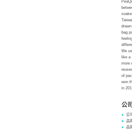
PeaQui
betwee
soake
Taiwan
drawn 
bag pa
feelin
differ
We use
like a
more c
reuse
of pac
won t
in 201
公
●
公
●
品
●
品