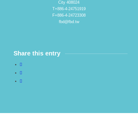
City 408024
T+886-4-24751919
F+886-4-24723308
fbd@fbd.tw
Share this entry