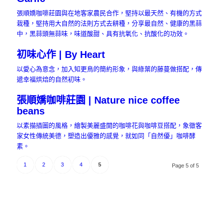
張順嬌咖啡莊園與在地客家農民合作，堅持以最天然、有機的方式
栽種，堅持用大自然的法則方式去耕種，分享最自然、健康的黑蒜
中，黑蒜頭無蒜味，味道酸甜、具有抗氧化、抗酸化的功效。
初味心作 | By Heart
以愛心為意念，加入知更鳥的簡約形象，與綠葉的藤蔓做搭配，傳
遞幸福烘焙的自然初味。
張順嬌咖啡莊園 | Nature nice coffee
beans
以素描插圖的風格，繪製美麗盛開的咖啡花與咖啡豆搭配，象徵客
家女性傳統美德，塑造出優雅的感覺，就如同「自然優」咖啡酵
素。
1
2
3
4
5
Page 5 of 5