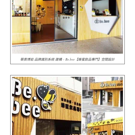
華奧博岩 品牌識別系統 建構 – Be.bee【蜂蜜飲品專門】空間設計