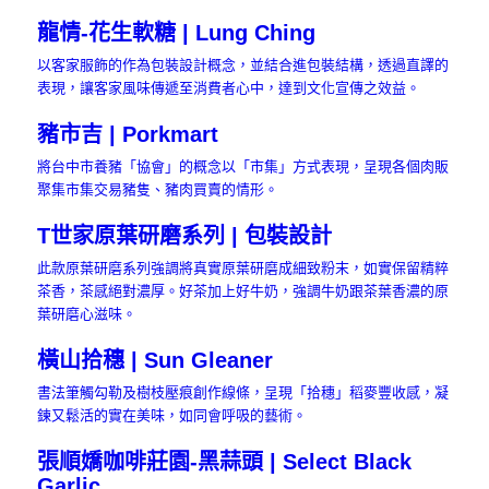
龍情-花生軟糖 | Lung Ching
以客家服飾的作為包裝設計概念，並結合進包裝結構，透過直譯的
表現，讓客家風味傳遞至消費者心中，達到文化宣傳之效益。
豬市吉 | Porkmart
將台中市養豬「協會」的概念以「市集」方式表現，呈現各個肉販
聚集市集交易豬隻、豬肉買賣的情形。
T世家原葉研磨系列 | 包裝設計
此款原葉研磨系列強調將真實原葉研磨成細致粉末，如實保留精粹
茶香，茶感絕對濃厚。好茶加上好牛奶，強調牛奶跟茶葉香濃的原
葉研磨心滋味。
橫山拾穗 | Sun Gleaner
書法筆觸勾勒及樹枝壓痕創作線條，呈現「拾穗」稻麥豐收感，凝
鍊又鬆活的實在美味，如同會呼吸的藝術。
張順嬌咖啡莊園-黑蒜頭 | Select Black
Garlic