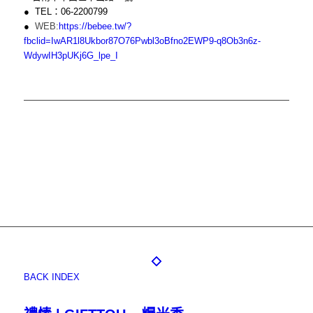
● TEL：06-2200799
●
WEB:
https://bebee.tw/?
fbclid=IwAR1l8Ukbor87O76Pwbl3oBfno2EWP9-q8Ob3n6z-
WdywIH3pUKj6G_lpe_I
BACK INDEX