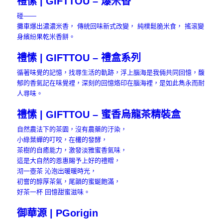
禮愫 | GIFTTOU – 爆米香
碰——
攤車爆出濃濃米香， 傳統回味新式改變， 純樸鬆脆米食， 搖滾變
身繽紛果乾米香餅。
禮愫 | GIFTTOU – 禮盒系列
循著味覺的記憶，找尋生活的軌跡，浮上腦海是我倆共同回憶，馥
郁的香氣記在味覺裡，深刻的回憶烙印在腦海裡，是如此雋永而耐
人尋味。
禮愫 | GIFTTOU – 蜜香烏龍茶精裝盒
自然農法下的茶園，沒有農藥的汙染，
小綠葉蟬的叮咬，在欉的發酵，
茶樹的自癒能力，激發淡雅蜜香氣味，
這是大自然的恩惠賜予上好的禮贈，
沏一壺茶 沁泡出暖暖時光，
初嘗的醇厚茶氣，尾韻的蜜蜒飽滿，
好茶一杯 回憶甜蜜滋味。
御華源 | PGorigin