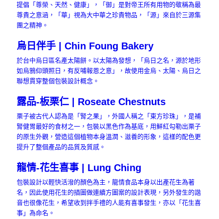
提倡「尊榮、天然、健康」，「御」是對帝王所有用物的敬稱為最
尊貴之意涵，「華」視為大中華之珍貴物品，「源」來自於三源集
團之精神。
烏日伴手 | Chin Foung Bakery
於台中烏日區名產太陽餅。以太陽為發想，「烏日之名，源於地形
如烏鴉仰頭照日，有反哺報恩之意」，故使用金烏、太陽、烏日之
聯想貫穿整個包裝設計概念。
露品-板栗仁 | Roseate Chestnuts
栗子被古代人認為是「腎之果」，外國人稱之「東方珍珠」，是補
腎健胃最好的食材之一，包裝以黑色作為基底，用鮮紅勾勒出栗子
的原生外觀，營造這個植物本身溫潤、滋養的形象，這樣的配色更
提升了整個產品的品質及質感。
龍情-花生喜事 | Lung Ching
包裝設計以輕快活潑的顏色為主，龍情食品本身以出產花生為著
名，因此使用花生的插圖做連續方圖案的設計表現，另外發生的諧
音也很像花生，希望收到拌手禮的人能有喜事發生，亦以「花生喜
事」為命名。