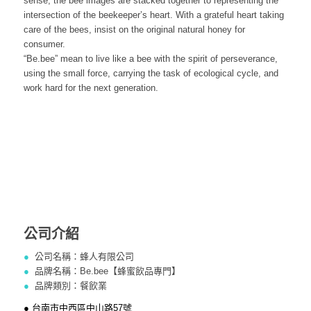
sense, the bee images are stacked together to representing the
intersection of the beekeeper’s heart. With a grateful heart taking
care of the bees, insist on the original natural honey for
consumer.
“Be.bee” mean to live like a bee with the spirit of perseverance,
using the small force, carrying the task of ecological cycle, and
work hard for the next generation.
公司介紹
●
公司名稱：蜂人有限公司
●
品牌名稱：Be.bee【蜂蜜飲品專門】
●
品牌類別：餐飲業
● 台南市中西區中山路57號