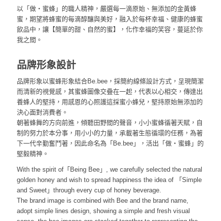
以「做‧蜜蜂」的職人精神，嚴選每一滴原始、無添加的金黃蜂
蜜，期望將蜂蜜的每滴醇釀與美好，融入於每杯幸福、健康的蜂蜜
飲品中，讓【簡單的甜、自然的蜜】，化作幸福的笑容，蔓延於你
我之間。
品牌形象設計
品牌形象以蜜蜂形象結合Be.bee，採簡約線條設計方式，呈現簡潔
而清新的視覺感，其蜜蜂圖像交疊在一起，代表以心相交，傳達出
養蜂人的堅持，用感恩的心照護這採蜜小蜂兒，堅持原始無添加的
決心面對消費者。
朝著蜂舞的方向前進，傾聽田野間的聲音，小小蜜蜂循著天賦，自
制的努力於本分事，用小小的力量，承載著生態循環的任務，為著
下一代辛勤奮鬥著，因此命名為「Be.bee」，活出「做‧蜜蜂」的
堅毅精神。
With the spirit of「Being Bee」, we carefully selected the natural
golden honey and wish to spread happiness the idea of 「Simple
and Sweet」through every cup of honey beverage.
The brand image is combined with Bee and the brand name,
adopt simple lines design, showing a simple and fresh visual