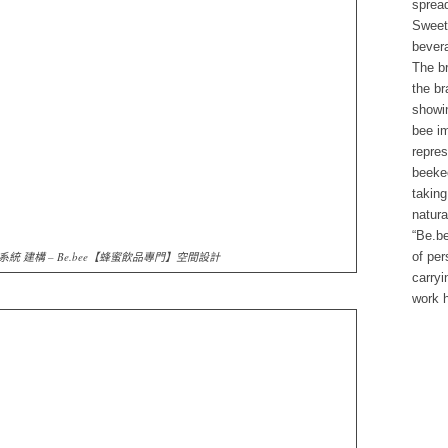
sprea
Sweet
bever
The b
the br
showin
bee i
repres
beekee
taking
natura
“Be.be
統 建構 – Be.bee【蜂蜜飲品專門】空間設計
of per
carryi
work h