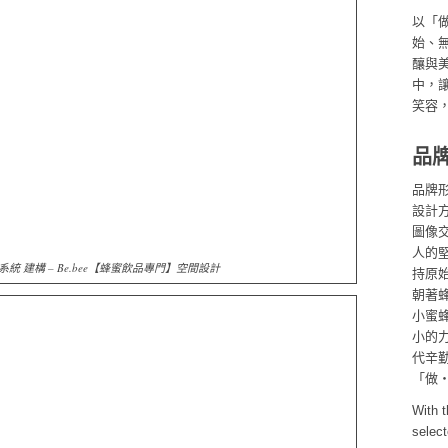
以「
始、
釀與
中，
笑容
品
品牌形
設計
圖像
人的
統 建構 – Be.bee【蜂蜜飲品專門】空間設計
持原
朝著
小蜜
小的
代辛勤
「做
With 
select