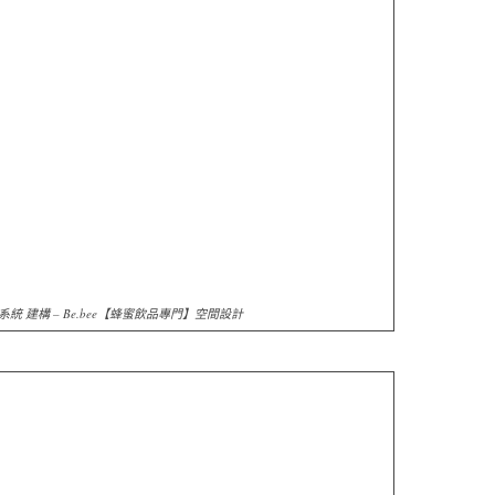
統 建構 – Be.bee【蜂蜜飲品專門】空間設計