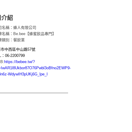
司介紹
司名稱：蜂人有限公司
牌名稱：Be.bee【蜂蜜飲品專門】
牌類別：餐飲業
南市中西區中山路57號
L：06-2200799
B:
https://bebee.tw/?
d=IwAR1l8Ukbor87O76Pwbl3oBfno2EWP9-
n6z-WdywIH3pUKj6G_lpe_I