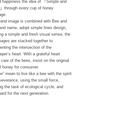
d happiness the idea of 「Simple and
」through every cup of honey
age.
rand image is combined with Bee and
and name, adopt simple lines design,
g a simple and fresh visual sense, the
mages are stacked together to
enting the intersection of the
per’s heart. With a grateful heart
 care of the bees, insist on the original
l honey for consumer.
e” mean to live like a bee with the spirit
severance, using the small force,
ng the task of ecological cycle, and
ard for the next generation.