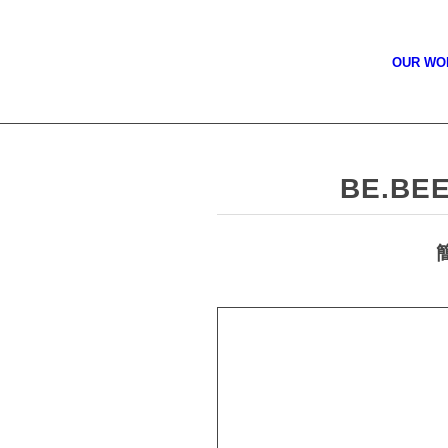
OUR W
BE.B