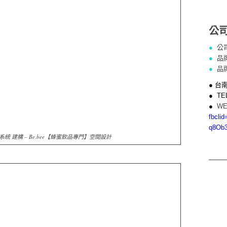
公
●
公
●
品
●
品
● 台
● TE
●
WE
fbcli
q8Ob3
統 建構 – Be.bee【蜂蜜飲品專門】空間設計