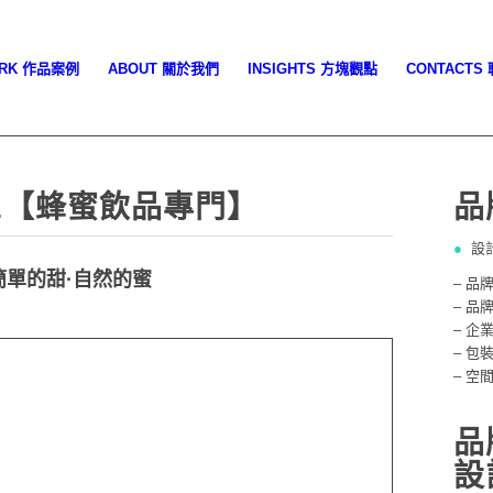
ORK 作品案例
ABOUT 關於我們
INSIGHTS 方塊觀點
CONTACTS
EE【蜂蜜飲品專門】
品
●
設
簡單的甜·自然的蜜
– 品
– 品
品牌識別系統
– 企
– 包
– 空
品
設