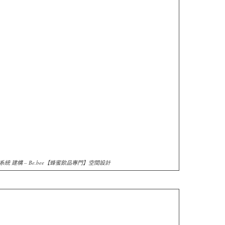
統 建構 – Be.bee【蜂蜜飲品專門】空間設計