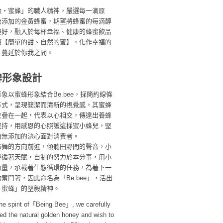
做‧蜜蜂」的職人精神，嚴選每一滴原
無添加的金黃蜂蜜，期望將蜂蜜的每滴醇
美好，融入於每杯幸福、健康的蜂蜜飲品
讓【簡單的甜、自然的蜜】，化作幸福的
，蔓延於你我之間。
牌形象設計
象以蜜蜂形象結合Be.bee，採簡約線條
方式，呈現簡潔而清新的視覺感，其蜜蜂
交疊在一起，代表以心相交，傳達出養蜂
堅持，用感恩的心照護這採蜜小蜂兒，堅
始無添加的決心面對消費者。
蜂舞的方向前進，傾聽田野間的聲音，小
蜂循著天賦，自制的努力於本分事，用小
力量，承載著生態循環的任務，為著下一
奮鬥著，因此命名為「Be.bee」，活出
‧蜜蜂」的堅毅精神。
the spirit of「Being Bee」, we carefully
ed the natural golden honey and wish to