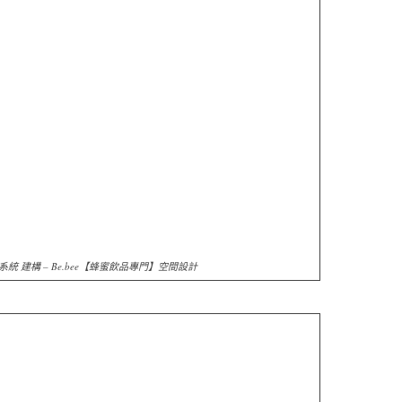
統 建構 – Be.bee【蜂蜜飲品專門】空間設計