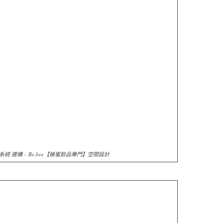
統 建構 – Be.bee【蜂蜜飲品專門】空間設計