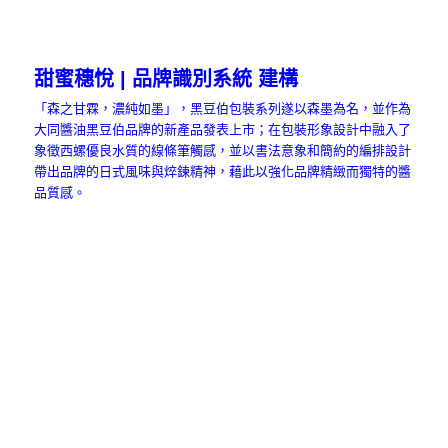
甜蜜穗悅 | 品牌識別系統 建構
「森之甘霖，濃純如墨」，黑豆伯包裝系列遂以森墨為名，並作為
大同醬油黑豆伯品牌的新產品發表上市；在包裝形象設計中融入了
象徵西螺優良水質的線條筆觸感，並以書法意象和簡約的編排設計
帶出品牌的日式風味與焠鍊精神，藉此以強化品牌精緻而獨特的醬
品質感。