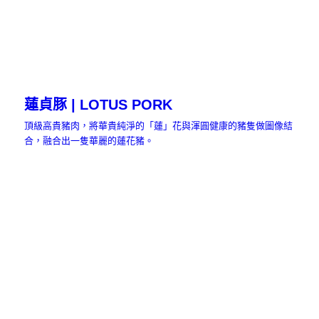
蓮貞豚 | LOTUS PORK
頂級高貴豬肉，將華貴純淨的「蓮」花與渾圓健康的豬隻做圖像結
合，融合出一隻華麗的蓮花豬。