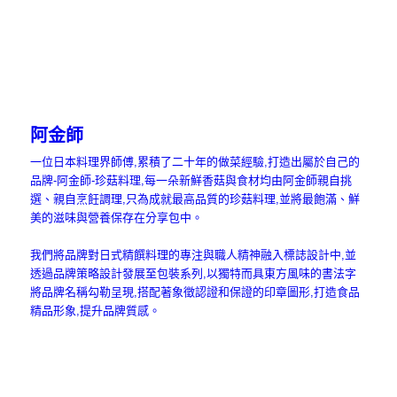
阿金師
一位日本料理界師傅,累積了二十年的做菜經驗,打造出屬於自己的
品牌-阿金師-珍菇料理,每一朵新鮮香菇與食材均由阿金師親自挑
選、親自烹飪調理,只為成就最高品質的珍菇料理,並將最飽滿、鮮
美的滋味與營養保存在分享包中。
我們將品牌對日式精饌料理的專注與職人精神融入標誌設計中,並
透過品牌策略設計發展至包裝系列,以獨特而具東方風味的書法字
將品牌名稱勾勒呈現,搭配著象徵認證和保證的印章圖形,打造食品
精品形象,提升品牌質感。