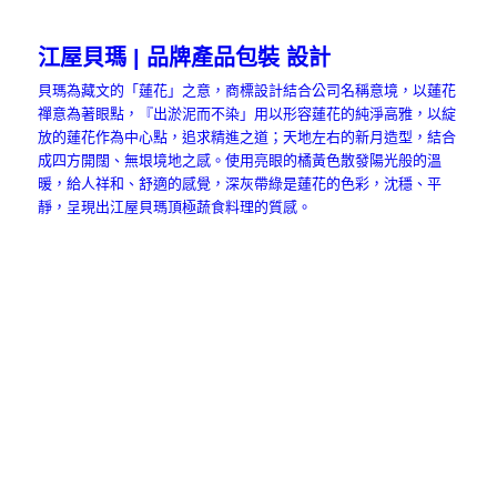
江屋貝瑪 | 品牌產品包裝 設計
貝瑪為藏文的「蓮花」之意，商標設計結合公司名稱意境，以蓮花
禪意為著眼點，『出淤泥而不染」用以形容蓮花的純淨高雅，以綻
放的蓮花作為中心點，追求精進之道；天地左右的新月造型，結合
成四方開闊、無垠境地之感。使用亮眼的橘黃色散發陽光般的溫
暖，給人祥和、舒適的感覺，深灰帶綠是蓮花的色彩，沈穩、平
靜，呈現出江屋貝瑪頂極蔬食料理的質感。