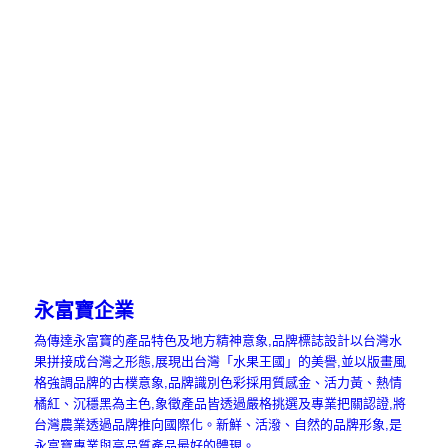
永富寶企業
為傳達永富寶的產品特色及地方精神意象,品牌標誌設計以台灣水
果拼接成台灣之形態,展現出台灣「水果王國」的美譽,並以版畫風
格強調品牌的古樸意象,品牌識別色彩採用質感金、活力黃、熱情
橘紅、沉穩黑為主色,象徵產品皆透過嚴格挑選及專業把關認證,將
台灣農業透過品牌推向國際化。新鮮、活潑、自然的品牌形象,是
永富寶專業與高品質產品最好的體現。