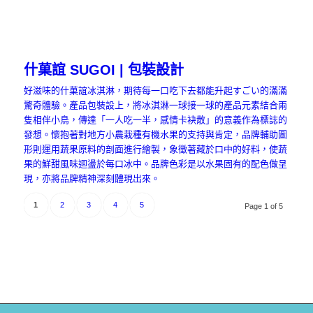
什菓誼 SUGOI | 包裝設計
好滋味的什菓誼冰淇淋，期待每一口吃下去都能升起すごい的滿滿
驚奇體驗。產品包裝設上，將冰淇淋一球接一球的產品元素結合兩
隻相伴小鳥，傳達「一人吃一半，感情卡袂散」的意義作為標誌的
發想。懷抱著對地方小農栽種有機水果的支持與肯定，品牌輔助圖
形則運用蔬果原料的剖面進行繪製，象徵著藏於口中的好料，使蔬
果的鮮甜風味迴盪於每口冰中。品牌色彩是以水果固有的配色做呈
現，亦將品牌精神深刻體現出來。
1
2
3
4
5
Page 1 of 5