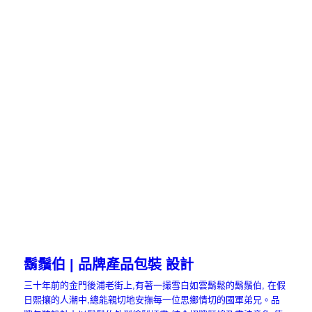
鬍鬚伯 | 品牌產品包裝 設計
三十年前的金門後浦老街上,有著一撮雪白如雲鬍鬆的鬍鬚伯, 在假
日熙攘的人潮中,總能親切地安撫每一位思鄉情切的國軍弟兄。品