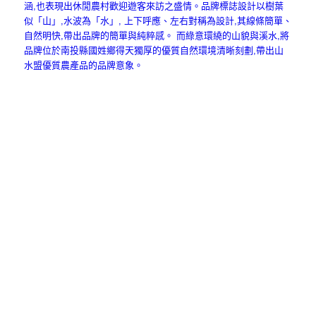
涵,也表現出休閒農村歡迎遊客來訪之盛情。品牌標誌設計以樹葉
似「山」,水波為「水」, 上下呼應、左右對稱為設計,其線條簡單、
自然明快,帶出品牌的簡單與純粹感。 而綠意環繞的山貌與溪水,將
品牌位於南投縣國姓鄉得天獨厚的優質自然環境清晰刻劃,帶出山
水盟優質農產品的品牌意象。