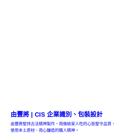
由豐將 | CIS 企業識別、包裝設計
由豐將堅持古法精神製作，用做給家人吃的心態堅守品質，
使用本土原材、用心釀造的職人精神。