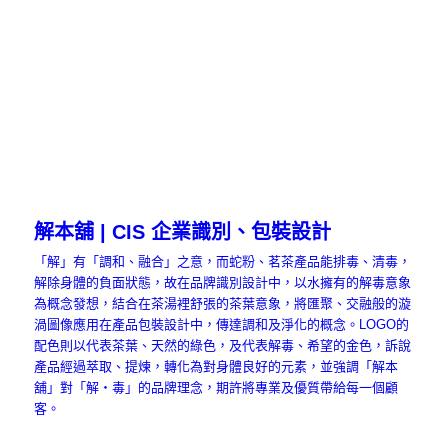
解本舖 | CIS 企業識別、包裝設計
「解」有「調和、融合」之意，而蛇粉、茗茶產品能排毒、清毒，
解除身體的負面狀態，故在品牌識別設計中，以水擁有的解毒意象
為概念發想，結合在茶湯裡舒張的茶葉意象，將匯聚、交融般的漩
渦圖像應用在產品包裝設計中，傳達調和及淨化的概念。LOGO的
配色則以代表茶葉、天然的綠色，及代表解毒、希望的金色，訴說
產品經過萃取、提煉，轉化為對身體良好的元素，並強調「解本
舖」對「解‧毒」的品牌理念，期許將專業及優質帶給每一個顧
客。