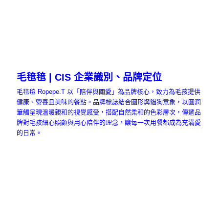
毛毰毰 | CIS 企業識別、品牌定位
毛毰毰 Ropepe.T 以「陪伴與關愛」為品牌核心，致力為毛孩提供
健康、營養且美味的餐點。品牌標誌結合圓形與貓狗意象，以圓潤
筆觸呈現溫暖親和的視覺感受，搭配自然柔和的色彩層次，傳遞品
牌對毛孩細心照顧與用心陪伴的理念，讓每一次用餐都成為充滿愛
的日常。