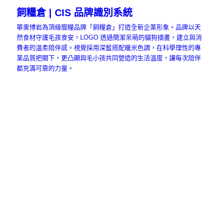
飼糧倉 | CIS 品牌識別系統
華奧博岩為頂級寵糧品牌「飼糧倉」打造全新企業形象。品牌以天
然食材守護毛孩食安，LOGO 透過簡潔呆萌的貓狗插畫，建立與消
費者的溫柔陪伴感。視覺採用深藍搭配暖米色調，在科學理性的專
業品質把關下，更凸顯與毛小孩共同營造的生活溫度，讓每次陪伴
都充滿可靠的力量。