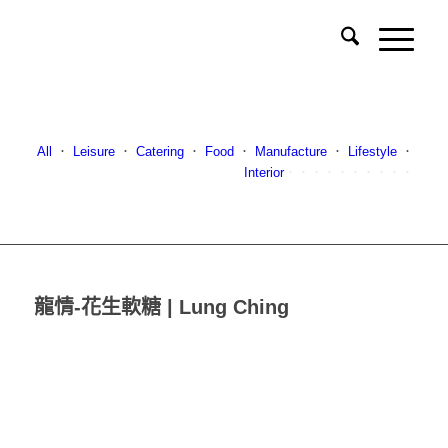
All
．
Leisure
．
Catering
．
Food
．
Manufacture
．
Lifestyle
．
Interior
．．．．．．．．．．
龍情-花生軟糖 | Lung Ching