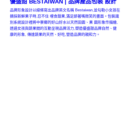
優盛甜 BESTAIWAN | 品牌產品包裝 設計
品牌形象設計以線條寫出品牌英文名稱 Bestaiwan,並勾勒小女孩在
摘採新鮮果子時,忍不住 嚐食甜果,滿足舔著嘴微笑的畫面。包裝識
別系統設計裡將中寮鄉的好山好水以天然田園、果 園形象作描繪,
透過女孩與蔬果間的互動呈現品牌活力,塑造優盛甜品牌自然、健
康的形象, 傳達蔬果的天然、好吃,營造品牌的親和力。