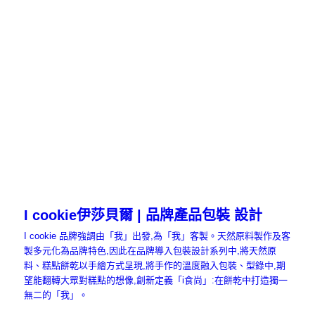
I cookie伊莎貝爾 | 品牌產品包裝 設計
I cookie 品牌強調由「我」出發,為「我」客製。天然原料製作及客
製多元化為品牌特色,因此在品牌導入包裝設計系列中,將天然原
料、糕點餅乾以手繪方式呈現,將手作的溫度融入包裝、型錄中,期
望能翻轉大眾對糕點的想像,創新定義「i食尚」:在餅乾中打造獨一
無二的「我」。