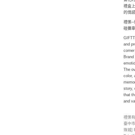
禮盒
的情
禮愫─
碰攤
GIFTTO
and pr
corner
Brand 
emotio
The ov
color
,
a
memori
story
,
d
that t
and va
禮
臺中
珠城]