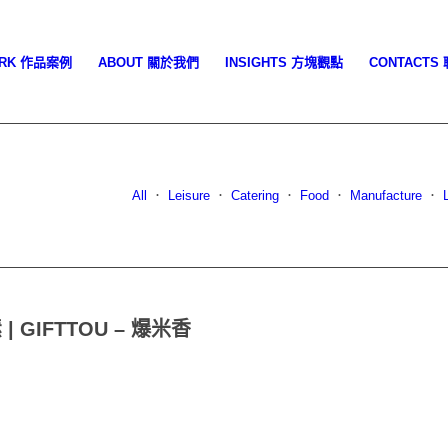
ORK 作品案例
ABOUT 關於我們
INSIGHTS 方塊觀點
CONTACTS
All
．
Leisure
．
Catering
．
Food
．
Manufacture
．
 | GIFTTOU – 爆米香