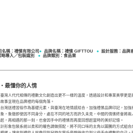
司名稱：禮愫有限公司
●
品牌名稱：禮愫 GIFTTOU
●
設計服務：品牌
策略導入／包裝識別
●
品牌類別：食品業
・最懂你的人情
為臺灣人代代相傳的禮數文化創造出更不一樣的溫度，透過設計和專業美學更是
的故事呈現在品牌裡的每個角落。
以台灣送禮習俗作為基礎元素，與臺灣在地情感結合，加強禮愫品牌印記，加強
印象，象徵即使因不同身分，處在不同的地方而許久未見，中間的情愫終會將兩
一起，再相遇的那一刻，也會因手中的禮愫而再度回想起當時的美好記憶。
設計形象包裝系統以柔和的暖色調做搭配，將不同口味的主角以圖騰的方式組合
的模樣，讓收到禮的人就像回到兒時在窗戶旁期待收交到父母手中禮數的自己。