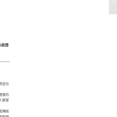
系統建
將這份
禮愫的
人緊緊
成傳統
而每個