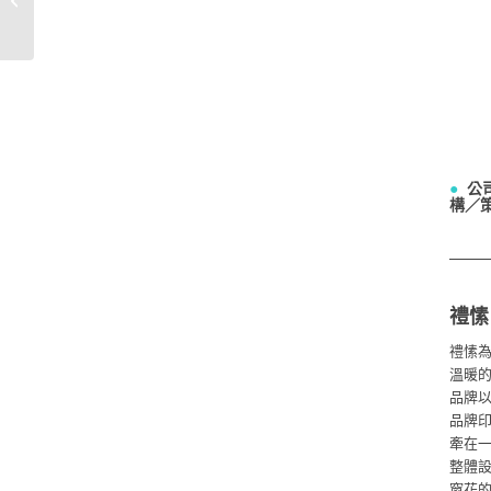
構
●
公
構／
禮愫
禮愫
溫暖
品牌
品牌
牽在
整體
窗花