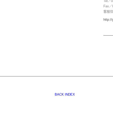
Te
Fa
客服信箱 
http:/
BACK INDEX