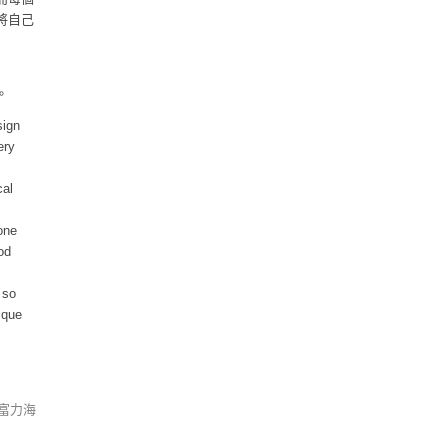
將自己
。
sign
ery
cal
one
od
so
ique
富力海