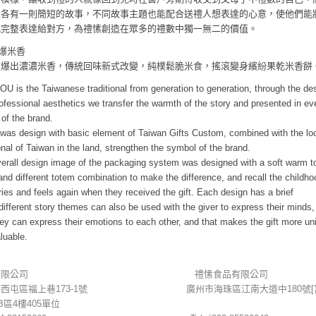
上各有一則簡短的故事，不同故事主題也能配合送禮人想表達的心意，使他們能
感完整表達給對方，為禮愫創造在眾多的禮數中獨一無二的價值。
爆米香
車爆出濃濃米香，傳統回味新式改變，純樸鬆脆米食，搖滾變身繽紛果乾米香餅
U is the Taiwanese traditional from generation to generation
,
through the de
ofessional aesthetics we transfer the warmth of the story and presented in ev
 of the brand.
was design with basic element of Taiwan Gifts Custom
,
combined with the lo
nal of Taiwan in the land
,
strengthen the symbol of the brand.
erall design image of the packaging system was designed with a soft warm t
nd different totem combination to make the difference
,
and recall the childho
es and feels again when they received the gift. Each design has a brief
ifferent story themes can also be used with the giver to express their minds
,
hey can express their emotions to each other
,
and that makes the gift more un
luable.
愫有限公司 禮愫食品有限公司
市西屯區福上巷173-1號 廣州市海珠區江南大道中180號[
 B區4樓405單位