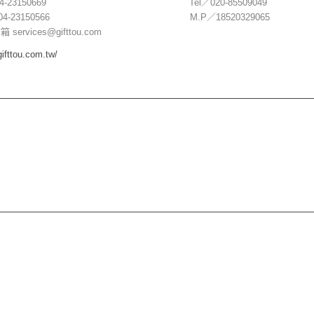
l／04-23150669 Tel／020-85509049
x／04-23150566 M.P／18520329065
services@gifttou.com
/gifttou.com.tw/