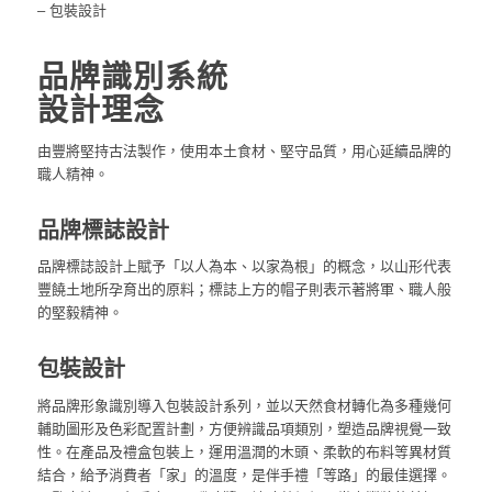
– 包裝設計
品牌識別系統
設計理念
由豐將堅持古法製作，使用本土食材、堅守品質，用心延續品牌的
職人精神。
品牌標誌設計
品牌標誌設計上賦予「以人為本、以家為根」的概念，以山形代表
豐饒土地所孕育出的原料；標誌上方的帽子則表示著將軍、職人般
的堅毅精神。
包裝設計
將品牌形象識別導入包裝設計系列，並以天然食材轉化為多種幾何
輔助圖形及色彩配置計劃，方便辨識品項類別，塑造品牌視覺一致
性。在產品及禮盒包裝上，運用溫潤的木頭、柔軟的布料等異材質
結合，給予消費者「家」的溫度，是伴手禮「等路」的最佳選擇。