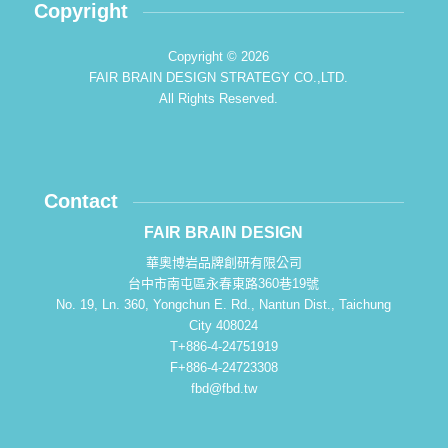
Copyright
Copyright © 2026
FAIR BRAIN DESIGN STRATEGY CO.,LTD.
All Rights Reserved.
Contact
FAIR BRAIN DESIGN
華奧博岩品牌創研有限公司
台中市南屯區永春東路360巷19號
No. 19, Ln. 360, Yongchun E. Rd., Nantun Dist., Taichung
City 408024
T+886-4-24751919
F+886-4-24723308
fbd@fbd.tw