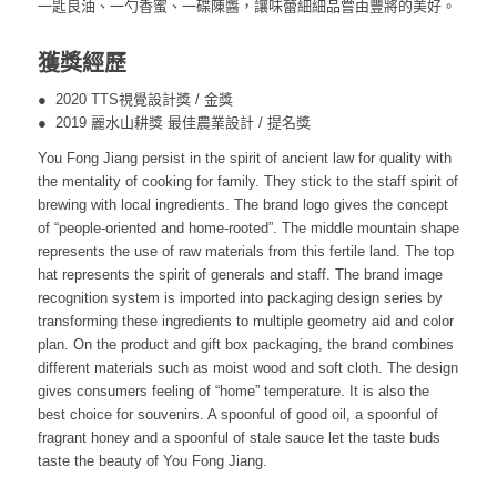
一匙良油、一勺香蜜、一碟陳醬，讓味蕾細細品嘗由豐將的美好。
獲獎經歷
● 2020 TTS視覺設計獎 / 金獎
● 2019 麗水山耕獎 最佳農業設計 / 提名獎
You Fong Jiang persist in the spirit of ancient law for quality with
the mentality of cooking for family. They stick to the staff spirit of
brewing with local ingredients. The brand logo gives the concept
of “people-oriented and home-rooted”. The middle mountain shape
represents the use of raw materials from this fertile land. The top
hat represents the spirit of generals and staff. The brand image
recognition system is imported into packaging design series by
transforming these ingredients to multiple geometry aid and color
plan. On the product and gift box packaging, the brand combines
different materials such as moist wood and soft cloth. The design
gives consumers feeling of “home” temperature. It is also the
best choice for souvenirs. A spoonful of good oil, a spoonful of
fragrant honey and a spoonful of stale sauce let the taste buds
taste the beauty of You Fong Jiang.