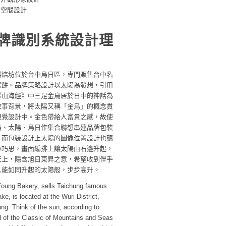
場空間設計
牌識別系統設計理
烘焙坊位於台中烏日區，專門販售台中名
陽餅。品牌策略設計以太陽為發想，引用
《山海經》中三足金鳥居於日中的神話為
故事背景，將太陽又稱「金烏」的概念貫
視覺設計中。金色帶給人富貴之感，故使
烏、太陽、烏日作集合聯想串連品牌包裝
。而包裝設計上太陽的圖像位置設計也蘊
小巧思，畫面編排上讓太陽由右邊升起，
天上，隱含旭日東昇之意，希望收到伴手
人能如同升起的太陽般，步步高升。
Foung Bakery, sells Taichung famous
ke, is located at the Wuri District,
ng. Think of the sun, according to
d of the Classic of Mountains and Seas