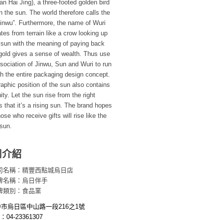
an Hai Jing), a three-footed golden bird
in the sun. The world therefore calls the
inwu”. Furthermore, the name of Wuri
ates from terrain like a crow looking up
 sun with the meaning of paying back
gold gives a sense of wealth. Thus use
sociation of Jinwu, Sun and Wuri to run
h the entire packaging design concept.
aphic position of the sun also contains
ity. Let the sun rise from the right
s that it’s a rising sun. The brand hopes
hose who receive gifts will rise like the
 sun.
司介紹
司名稱：精豐西點城烏日店
牌名稱：烏日伴手
牌類別：食品業
中市烏日區中山路一段216之1號
TEL：04-23361307