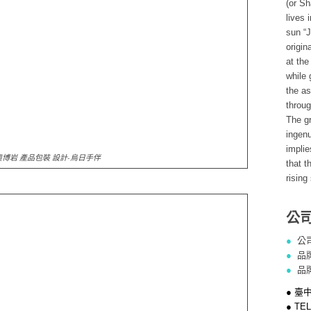
(or Sh
lives 
sun “J
origin
at the
while 
the as
throug
The gr
ingenu
implie
奧博岩 產品包裝 設計-烏日手伴
that t
rising
公
●
公
●
品
●
品
● 臺
● 