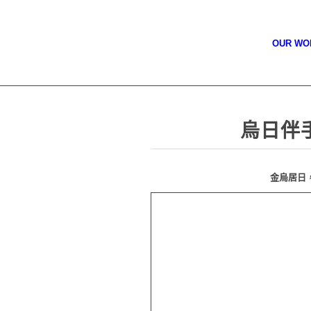
OUR W
烏日伴手 
金烏居日，旭