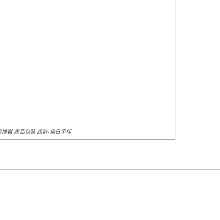
奧博岩 產品包裝 設計-烏日手伴