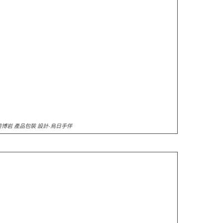
奧博岩 產品包裝 設計-烏日手伴