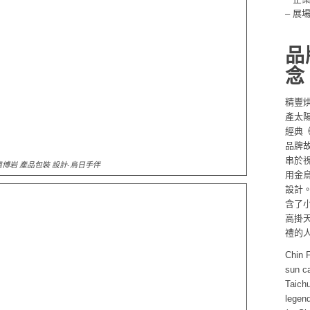
– 展
品
念
精豐
產太
經典
品牌
串於
奧博岩 產品包裝 設計-烏日手伴
用金
設計
含了
高掛
禮的
Chin 
sun ca
Taichu
legen