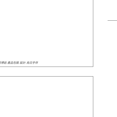
奧博岩 產品包裝 設計-烏日手伴