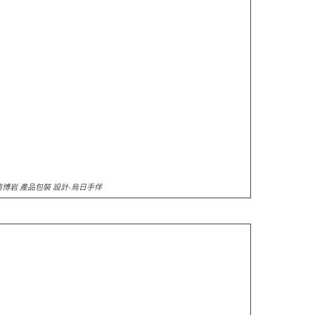
奧博岩 產品包裝 設計-烏日手伴