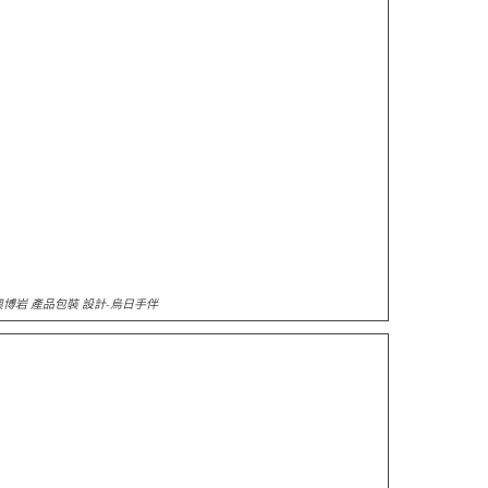
奧博岩 產品包裝 設計-烏日手伴