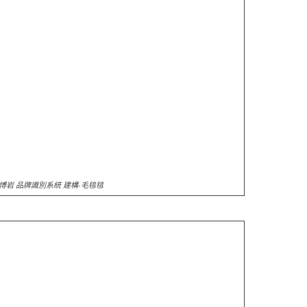
博岩 品牌識別系統 建構-毛毰毰