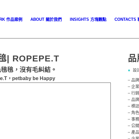
ORK 作品案例
ABOUT 關於我們
INSIGHTS 方塊觀點
CONTACTS
| ROPEPE.T
品
毛毰毰，沒有毛糾結。
●
設
e.T，petbaby be Happy
– 品
– 企
– 行
– 品
– 標
– 角
– 事
– 公
– 產
– 企