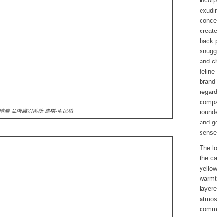
incorp
exudi
concep
create
back p
snuggl
and ch
feline
brand’
regard
compa
博岩 品牌識別系統 建構-毛毰毰
round
and ge
sense
The lo
the ca
yellow
warmth
layere
atmos
commi