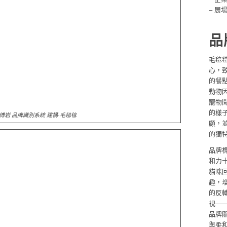
– 展
品
毛毰毰
心，
的餐點
動物
寵物
的樣
博岩 品牌識別系統 建構-毛毰毰
顧，
的獨
品牌
和力十
貓咪
趣，
的反
視—
品牌
與柔