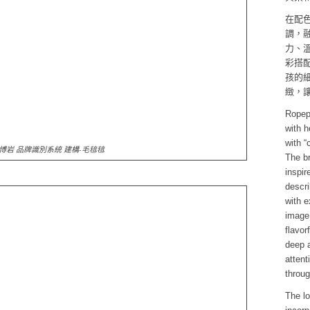
在配色
調，
力、
彩搭
孩的
緻，
Ropepe
with h
with “
博岩 品牌識別系統 建構-毛毰毰
The b
inspir
descri
with e
image 
flavor
deep a
attent
throug
The lo