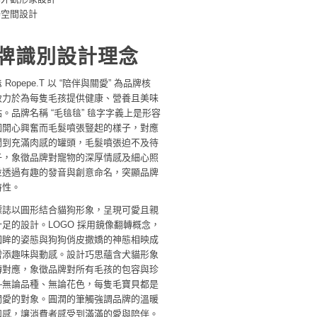
場空間設計
牌識別設計理念
 Ropepe.T 以 “陪伴與關愛” 為品牌核
致力於為每隻毛孩提供健康、營養且美味
。品牌名稱 “毛毰毰” 毰字字義上是形容
因開心興奮而毛髮噴張豎起的樣子，對應
聞到充滿肉感的罐頭，毛髮噴張迫不及待
子，象徵品牌對寵物的深厚情感及細心照
並透過有趣的發音與創意命名，突顯品牌
特性。
標誌以圓形結合貓狗形象，呈現可愛且親
足的設計。LOGO 採用鏡像翻轉概念，
回眸的姿態與狗狗俏皮撒嬌的神態相映成
增添趣味與動感。設計巧思蘊含犬貓形象
轉對應，象徵品牌對所有毛孩的包容與珍
—無論品種、無論花色，每隻毛寶貝都是
關愛的對象。圓潤的筆觸強調品牌的溫暖
和感，讓消費者感受到滿滿的愛與陪伴。