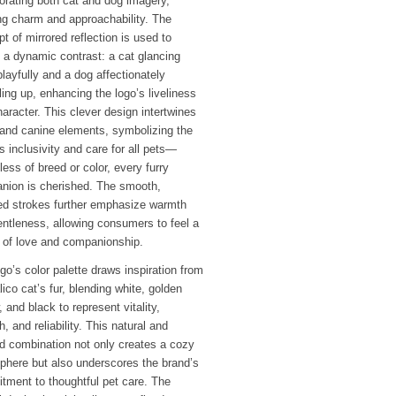
orating both cat and dog imagery,
ng charm and approachability. The
t of mirrored reflection is used to
 a dynamic contrast: a cat glancing
layfully and a dog affectionately
ing up, enhancing the logo’s liveliness
aracter. This clever design intertwines
 and canine elements, symbolizing the
s inclusivity and care for all pets—
less of breed or color, every furry
nion is cherished. The smooth,
ed strokes further emphasize warmth
ntleness, allowing consumers to feel a
 of love and companionship.
go’s color palette draws inspiration from
lico cat’s fur, blending white, golden
, and black to represent vitality,
, and reliability. This natural and
d combination not only creates a cozy
phere but also underscores the brand’s
tment to thoughtful pet care. The