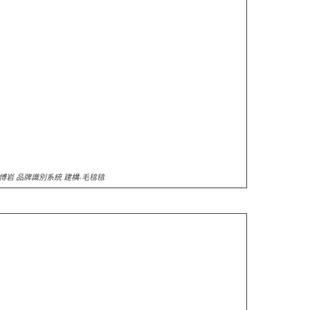
博岩 品牌識別系統 建構-毛毰毰