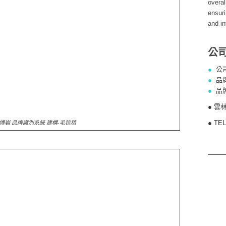
overal
ensuri
and in
公
●
公
●
品
●
品
● 雲
博岩 品牌識別系統 建構-毛毰毰
● TE