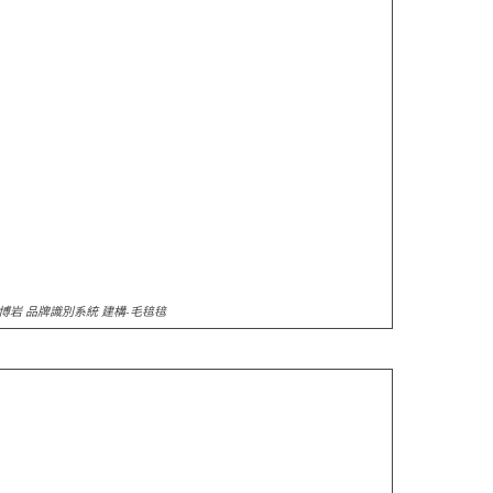
博岩 品牌識別系統 建構-毛毰毰