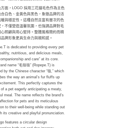
方面，LOGO 採用三花貓毛色作為主色
融合白色、金黃色與黑色，象徵品牌的活
溫暖與穩定性。這種自然且富有層次的色
配，不僅營造溫馨氛圍，也強調品牌對毛
細心照顧與用心堅持。整體風格簡約而精
讓品牌形象更具生命力與親和感。
.T is dedicated to providing every pet
ealthy, nutritious, and delicious meals,
companionship and care” at its core.
rand name “毛毰毰” (Ropepe.T) is
ed by the Chinese character “毰,” which
bes the way an animal’s fur fluffs up
xcitement. This perfectly captures the
of a pet eagerly anticipating a meaty,
ful meal. The name reflects the brand’s
ffection for pets and its meticulous
ion to their well-being while standing out
h its creative and playful pronunciation.
go features a circular design