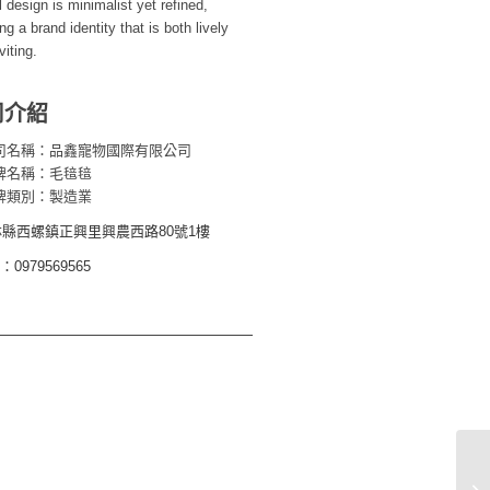
l design is minimalist yet refined,
ng a brand identity that is both lively
viting.
司介紹
司名稱：品鑫寵物國際有限公司
牌名稱：毛毰毰
牌類別：製造業
林縣西螺鎮正興里興農西路80號1樓
L：0979569565