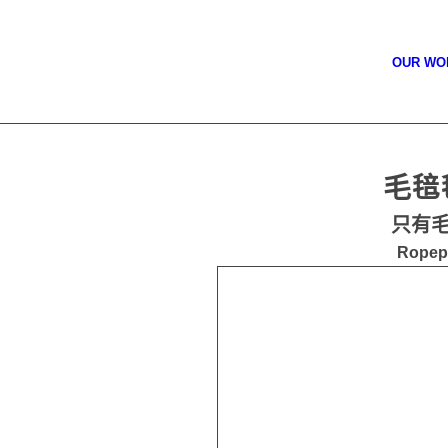
OUR W
毛毰毰
只有
Ropep