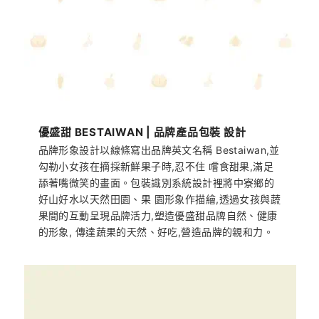
優盛甜 BESTAIWAN | 品牌產品包裝 設計
品牌形象設計以線條寫出品牌英文名稱 Bestaiwan,並
勾勒小女孩在摘採新鮮果子時,忍不住 嚐食甜果,滿足
舔著嘴微笑的畫面。包裝識別系統設計裡將中寮鄉的
好山好水以天然田園、果 園形象作描繪,透過女孩與蔬
果間的互動呈現品牌活力,塑造優盛甜品牌自然、健康
的形象, 傳達蔬果的天然、好吃,營造品牌的親和力。