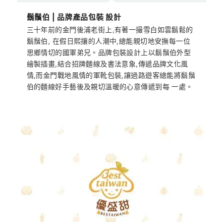
鬍鬚伯 | 品牌產品包裝 設計
三十年前的金門後浦老街上,有著一撮雪白如雲鬍鬆的
鬍鬚伯, 在假日熙攘的人潮中,總能親切地安撫每一位
思鄉情切的國軍弟兄。品牌包裝設計上以鬍鬚伯外型
繪製插畫,結合招牌麵線及書法意象,傳遞品牌文化風
情,而金門戰地風情的軍靴包裝,讓過路遊客總能將鬍鬚
伯的麵線好手藝後及親切溫暖的心意傳遞到每 一處。