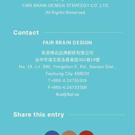
FAIR BRAIN DESIGN STRATEGY CO.,LTD.
All Rights Reserved.
Contact
FAIR BRAIN DESIGN
華奧博岩品牌創研有限公司
台中市南屯區永春東路360巷19號
No. 19, Ln. 360, Yongchun E. Rd., Nantun Dist.,
Taichung City 408024
T+886-4-24751919
F+886-4-24723308
fbd@fbd.tw
Share this entry