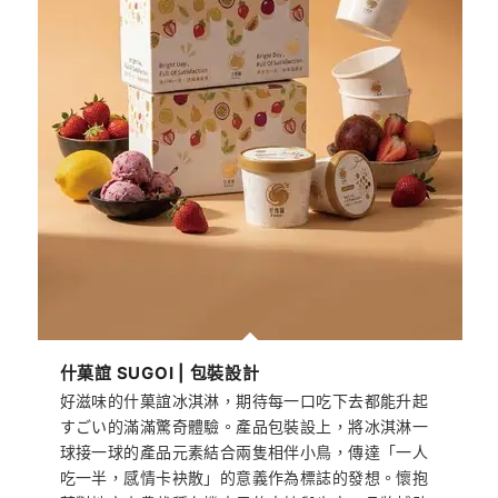
什菓誼 SUGOI | 包裝設計
好滋味的什菓誼冰淇淋，期待每一口吃下去都能升起
すごい的滿滿驚奇體驗。產品包裝設上，將冰淇淋一
球接一球的產品元素結合兩隻相伴小鳥，傳達「一人
吃一半，感情卡袂散」的意義作為標誌的發想。懷抱