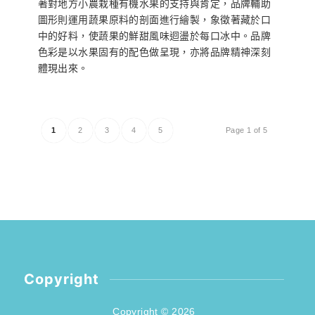
著對地方小農栽種有機水果的支持與肯定，品牌輔助
圖形則運用蔬果原料的剖面進行繪製，象徵著藏於口
中的好料，使蔬果的鮮甜風味迴盪於每口冰中。品牌
色彩是以水果固有的配色做呈現，亦將品牌精神深刻
體現出來。
1
2
3
4
5
Page 1 of 5
Copyright
Copyright © 2026