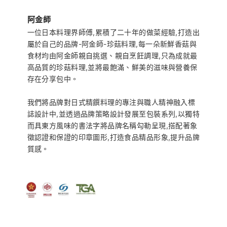
阿金師
一位日本料理界師傅,累積了二十年的做菜經驗,打造出
屬於自己的品牌-阿金師-珍菇料理,每一朵新鮮香菇與
食材均由阿金師親自挑選、親自烹飪調理,只為成就最
高品質的珍菇料理,並將最飽滿、鮮美的滋味與營養保
存在分享包中。
我們將品牌對日式精饌料理的專注與職人精神融入標
誌設計中,並透過品牌策略設計發展至包裝系列,以獨特
而具東方風味的書法字將品牌名稱勾勒呈現,搭配著象
徵認證和保證的印章圖形,打造食品精品形象,提升品牌
質感。