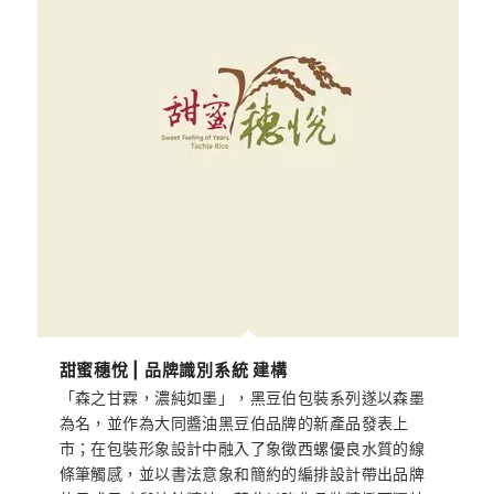
甜蜜穗悅 | 品牌識別系統 建構
「森之甘霖，濃純如墨」，黑豆伯包裝系列遂以森墨
為名，並作為大同醬油黑豆伯品牌的新產品發表上
市；在包裝形象設計中融入了象徵西螺優良水質的線
條筆觸感，並以書法意象和簡約的編排設計帶出品牌