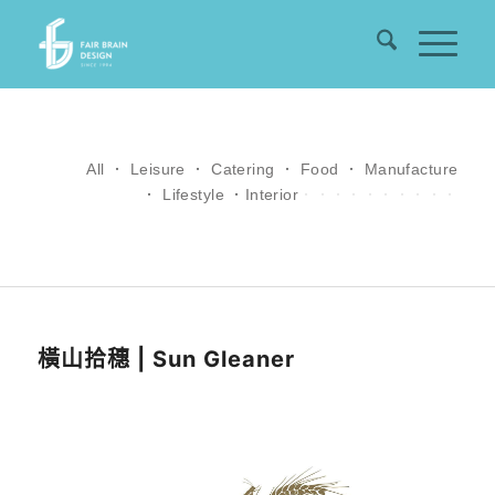
All
．
Leisure
．
Catering
．
Food
．
Manufacture
．
Lifestyle
．
Interior
．．．．．．．．．．
橫山拾穗 | Sun Gleaner