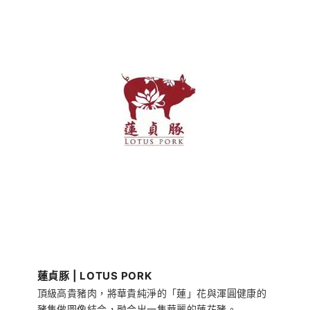
蓮貞豚 | LOTUS PORK
頂級高貴豬肉，將華貴純淨的「蓮」花與渾圓健康的
豬隻做圖像結合，融合出一隻華麗的蓮花豬。