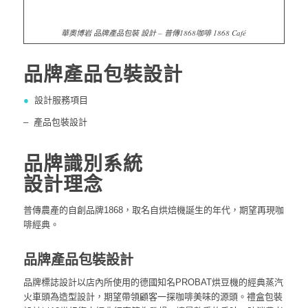
18th century vintage classic luggage. The Metaphors makes the
familiar scent accompany consumers to travel around the world
and wherever they drink is right. The contents of the coffee bag
and tea bag are presented with a pull-out method to make the
product taste clear at a glance. Hopefully that who receive it can
taste and read the classic together because of private
collections.
公司介紹
●
公司名稱：普傳農產股份有限公司
●
品牌名稱：普傳1868咖啡
●
品牌類別：食品業
● 桃園市大園區埔心里20鄰85號
● TEL：03-3818-933
● WEB:
https://www.1868cafe.com.tw/