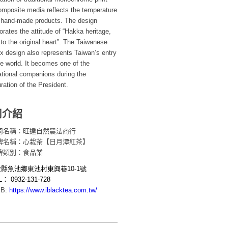
omposite media reflects the temperature
e hand-made products. The design
orates the attitude of “Hakka heritage,
 to the original heart”. The Taiwanese
ox design also represents Taiwan’s entry
he world. It becomes one of the
ational companions during the
ration of the President.
司介紹
司名稱：旺達自然農法商行
牌名稱：心栽茶【日月潭紅茶】
牌類別：食品業
投縣魚池鄉東池村東興巷10-1號
： 0932-131-728
B:
https://www.iblacktea.com.tw/