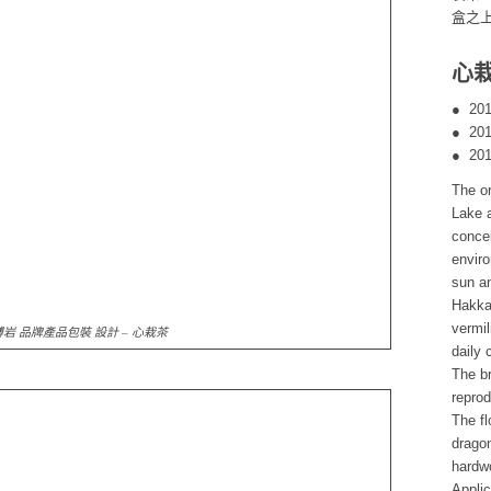
盒之
心栽
● 2
● 2
● 2
The o
Lake 
concei
envir
sun an
Hakka 
vermi
岩 品牌產品包裝 設計 – 心栽茶
daily 
The br
reprod
The f
dragon
hardwo
Applic