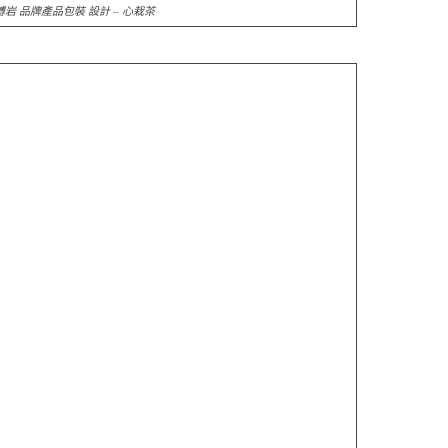
博岩
品牌產品包裝 設計
– 心栽茶