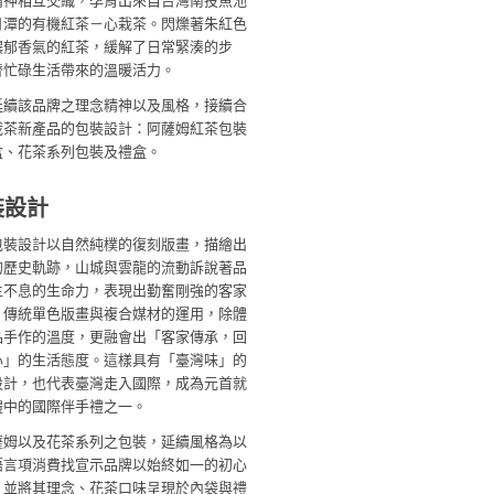
精神相互交織，孕育出來自台灣南投魚池
月潭的有機紅茶－心栽茶。閃爍著朱紅色
濃郁香氣的紅茶，緩解了日常緊湊的步
替忙碌生活帶來的溫暖活力。
延續該品牌之理念精神以及風格，接續合
栽茶新產品的包裝設計：阿薩姆紅茶包裝
盒、花茶系列包裝及禮盒。
裝設計
包裝設計以自然純樸的復刻版畫，描繪出
的歷史軌跡，山城與雲龍的流動訴說著品
生不息的生命力，表現出勤奮剛強的客家
。傳統單色版畫與複合媒材的運用，除體
品手作的溫度，更融會出「客家傳承，回
心」的生活態度。這樣具有「臺灣味」的
設計，也代表臺灣走入國際，成為元首就
禮中的國際伴手禮之一。
薩姆以及花茶系列之包裝，延續風格為以
語言項消費找宣示品牌以始終如一的初心
，並將其理念、花茶口味呈現於內袋與禮