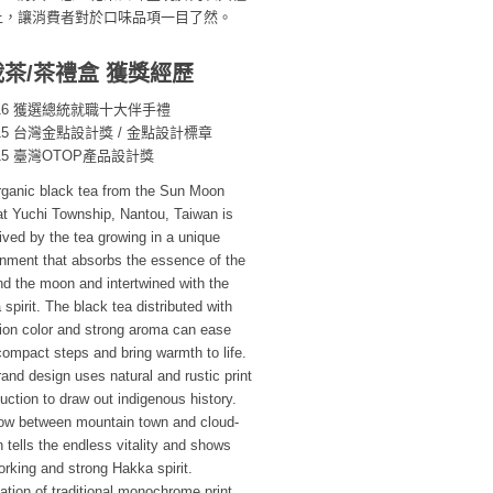
上，讓消費者對於口味品項一目了然。
茶/茶禮盒 獲獎經歷
016 獲選總統就職十大伴手禮
015 台灣金點設計獎 / 金點設計標章
015 臺灣OTOP產品設計獎
rganic black tea from the Sun Moon
at Yuchi Township, Nantou, Taiwan is
ved by the tea growing in a unique
onment that absorbs the essence of the
d the moon and intertwined with the
spirit. The black tea distributed with
lion color and strong aroma can ease
compact steps and bring warmth to life.
and design uses natural and rustic print
uction to draw out indigenous history.
low between mountain town and cloud-
 tells the endless vitality and shows
rking and strong Hakka spirit.
ation of traditional monochrome print