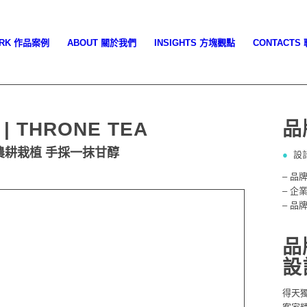
ORK 作品案例
ABOUT 關於我們
INSIGHTS 方塊觀點
CONTACTS
| THRONE TEA
品
農耕栽植 手採一抹甘醇
●
設
品牌識別系統
– 品
– 企
– 品
品
設
得天