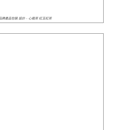
品牌產品包裝 設計
– 心栽茶 紅玉紅茶