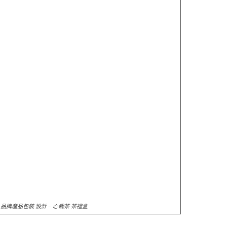
岩
品牌產品包裝 設計
– 心栽茶 茶禮盒