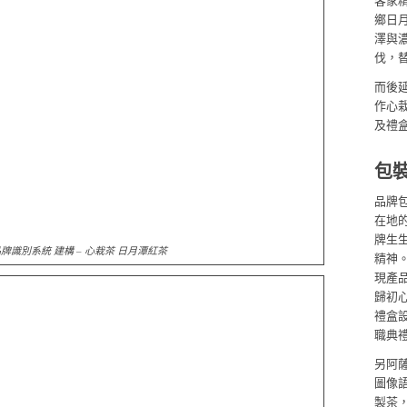
客家
鄉日
澤與
伐，
而後
作心
及禮
包
品牌
在地
牌生
牌識別系統 建構 – 心栽茶 日月潭紅茶
精神
現產
歸初
禮盒
職典
另阿
圖像
製茶