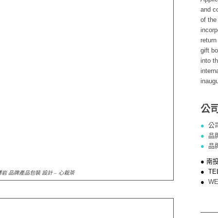
and c
of th
incorp
return
gift b
into t
intern
inaugu
公
●
公
●
品
●
品
● 南
● TEL
博岩
品牌產品包裝 設計
– 心栽茶
●
WE