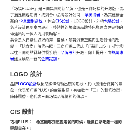
「巧福PLUS+」是三商集團的新品牌，也是三商巧福的升級版，為
了滿足顧客期待，找到
台中品牌設計公司 –
華奧博岩
，為其建構全
新的
企業識別系統
，包含
CIS設計
、LOGO設計、外帶
包裝設計
、
名片設計再到室內設計
，整體性的規畫讓品牌特色與理念更完整的
傳達給每一位入內用餐顧客。
美食是人們嚮往追求的第一目標，隨著消費型態與生活習慣的改
變，「快食尚」時代來臨，三商巧福二代店「巧福PLUS+」提供與
以往不同的點餐與供餐系統，
品牌設計
升級、向上提升，由
華奧博
岩
建立煥然一新的
企業識別
。
LOGO 設計
品牌
LOGO設計
以極簡線條勾勒出碗的形狀，其中還結合微笑的意
象，代表著巧福PLUS+的幸福指標，有如數字「三」的麵條造型，
陣陣飄香，也代表三商巧福品牌精神的傳承。
CIS 設計
品牌識別系統
巧福PLUS：「希望顧客到這裡用餐的時候，能像在家吃飯一樣的
輕鬆自在。」