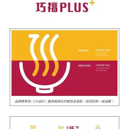
品牌標準色 ( CIS設計 ) 選用黃與紅的暖色系搭配，如同回家一般溫暖。