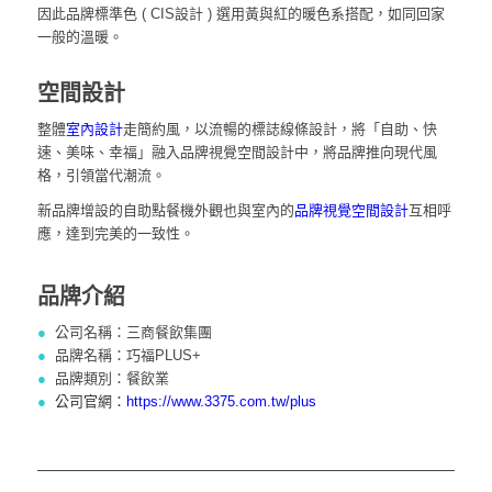
因此品牌標準色 ( CIS設計 ) 選用黃與紅的暖色系搭配，如同回家
一般的溫暖。
空間設計
整體
室內設計
走簡約風，以流暢的標誌線條設計，將「自助、快
速、美味、幸福」融入品牌視覺空間設計中，將品牌推向現代風
格，引領當代潮流。
新品牌增設的自助點餐機外觀也與室內的
品牌視覺空間設計
互相呼
應，達到完美的一致性。
品牌介紹
●
公司名稱：三商餐飲集團
●
品牌名稱：巧福PLUS+
●
品牌類別：餐飲業
●
公司官網：
https://www.3375.com.tw/plus