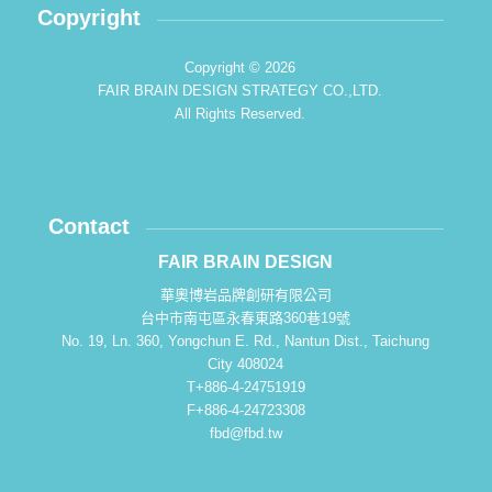
Copyright
Copyright © 2026
FAIR BRAIN DESIGN STRATEGY CO.,LTD.
All Rights Reserved.
Contact
FAIR BRAIN DESIGN
華奧博岩品牌創研有限公司
台中市南屯區永春東路360巷19號
No. 19, Ln. 360, Yongchun E. Rd., Nantun Dist., Taichung
City 408024
T+886-4-24751919
F+886-4-24723308
fbd@fbd.tw