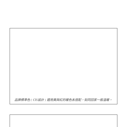
品牌標準色 ( CIS設計 ) 選用黃與紅的暖色系搭配，如同回家一般溫暖。