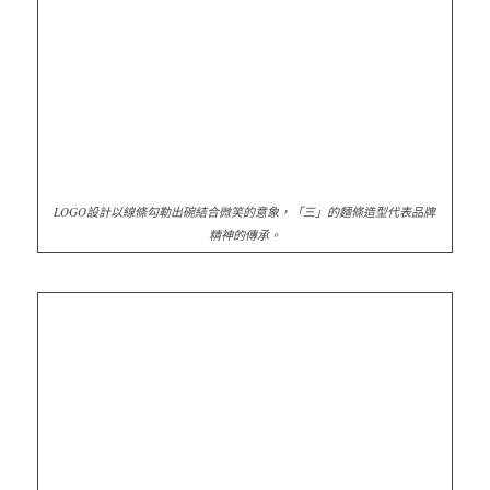
LOGO設計以線條勾勒出碗結合微笑的意象，「三」的麵條造型代表品牌
精神的傳承。