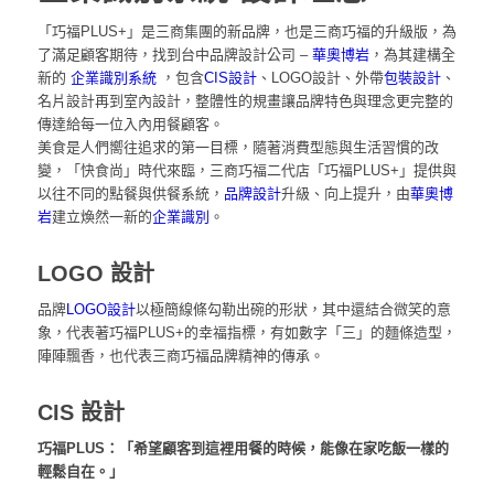
「巧福PLUS+」是三商集團的新品牌，也是三商巧福的升級版，為
了滿足顧客期待，找到
台中品牌設計公司 –
華奧博岩
，為其建構全
新的
企業識別系統
，包含
CIS設計
、LOGO設計、外帶
包裝設計
、
名片設計再到室內設計
，整體性的規畫讓品牌特色與理念更完整的
傳達給每一位入內用餐顧客。
美食是人們嚮往追求的第一目標，隨著消費型態與生活習慣的改
變，「快食尚」時代來臨，三商巧福二代店「巧福PLUS+」提供與
以往不同的點餐與供餐系統，
品牌設計
升級、向上提升，由
華奧博
岩
建立煥然一新的
企業識別
。
LOGO 設計
品牌
LOGO設計
以極簡線條勾勒出碗的形狀，其中還結合微笑的意
象，代表著巧福PLUS+的幸福指標，有如數字「三」的麵條造型，
陣陣飄香，也代表三商巧福品牌精神的傳承。
CIS 設計
品牌識別系統
巧福PLUS：「希望顧客到這裡用餐的時候，能像在家吃飯一樣的
輕鬆自在。」