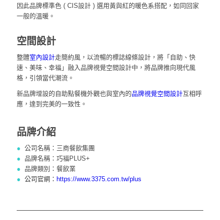
因此品牌標準色 ( CIS設計 ) 選用黃與紅的暖色系搭配，如同回家
一般的溫暖。
空間設計
整體
室內設計
走簡約風，以流暢的標誌線條設計，將「自助、快
速、美味、幸福」融入品牌視覺空間設計中，將品牌推向現代風
格，引領當代潮流。
新品牌增設的自助點餐機外觀也與室內的
品牌視覺空間設計
互相呼
應，達到完美的一致性。
品牌介紹
●
公司名稱：三商餐飲集團
●
品牌名稱：巧福PLUS+
●
品牌類別：餐飲業
●
公司官網：
https://www.3375.com.tw/plus