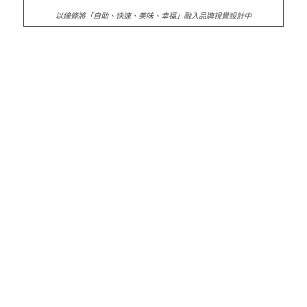
以線條將「自助、快速、美味、幸福」融入品牌視覺設計中