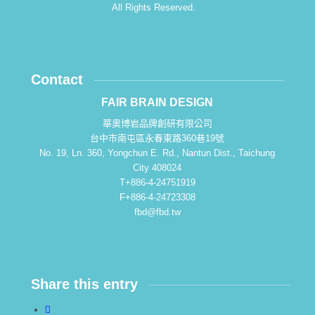
All Rights Reserved.
Contact
FAIR BRAIN DESIGN
華奧博岩品牌創研有限公司
台中市南屯區永春東路360巷19號
No. 19, Ln. 360, Yongchun E. Rd., Nantun Dist., Taichung
City 408024
T+886-4-24751919
F+886-4-24723308
fbd@fbd.tw
Share this entry