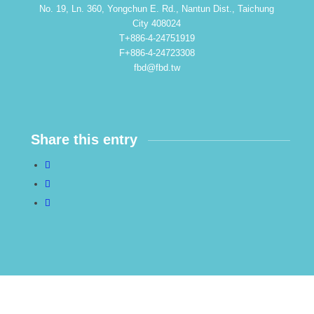
No. 19, Ln. 360, Yongchun E. Rd., Nantun Dist., Taichung
City 408024
T+886-4-24751919
F+886-4-24723308
fbd@fbd.tw
Share this entry