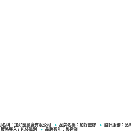
司名稱：加好塑膠廠有限公司
●
品牌名稱：加好塑膠
●
設計服務：品
/ 策略導入 / 包裝識別
●
品牌類別：製造業