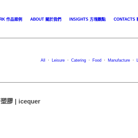
ORK 作品案例
ABOUT 關於我們
INSIGHTS 方塊觀點
CONTACTS
All
．
Leisure
．
Catering
．
Food
．
Manufacture
．
膠 | icequer