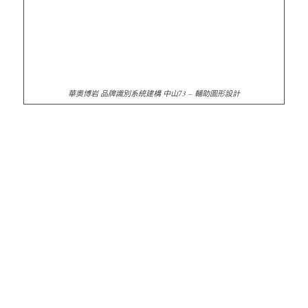
華奧博岩 品牌識別系統建構 中山73 – 輔助圖形設計