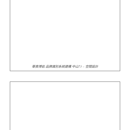
華奧博岩 品牌識別系統建構 中山73 – 空間設計