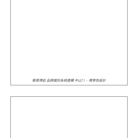
華奧博岩 品牌識別系統建構 中山73 – 標準色設計