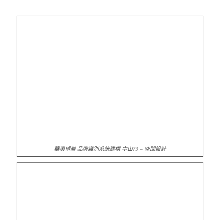
華奧博岩 品牌識別系統建構 中山73 – 空間設計