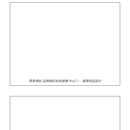
華奧博岩 品牌識別系統建構 中山73 – 事務用品設計