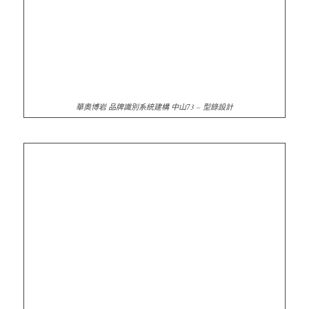
華奧博岩 品牌識別系統建構 中山73 – 型錄設計