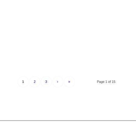
1
2
3
›
»
Page 1 of 15