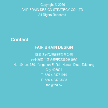
Copyright © 2026
FAIR BRAIN DESIGN STRATEGY CO.,LTD.
All Rights Reserved.
Contact
FAIR BRAIN DESIGN
華奧博岩品牌創研有限公司
台中市南屯區永春東路360巷19號
No. 19, Ln. 360, Yongchun E. Rd., Nantun Dist., Taichung
City 408024
T+886-4-24751919
F+886-4-24723308
fbd@fbd.tw